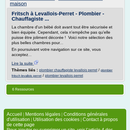
maison
Fritsch à Levallois-Perret - Plombier -
Chauffagiste ...
La chambre d'un bébé doit avant tout être sécurisée et
bien équipée. Cependant, cela n'empêche pas qu'elle
puisse être joliment décorée ! Voici notre sélection des
plus belles chambres pour...
En poursuivant votre navigation sur ce site, vous
acceptez...
Lire la suite
Thèmes liés :
/
plombier chauffagiste levallois perret
plombier
/
plombier levallois perret
fritsch levallois perret
6 Ressources
Accueil
|
Mentions légales
|
Conditions générales
d'utilisation
|
Utilisation des cookies
|
Contact à propos
de cette page
Pour ajouter ou supprimer un site, voir l'article 4 des