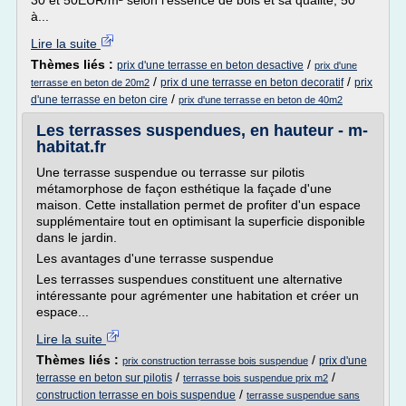
30 et 50EUR/m² selon l'essence de bois et sa qualité, 50
à...
Lire la suite
Thèmes liés :
/
prix d'une terrasse en beton desactive
prix d'une
/
/
prix d une terrasse en beton decoratif
prix
terrasse en beton de 20m2
/
d'une terrasse en beton cire
prix d'une terrasse en beton de 40m2
Les terrasses suspendues, en hauteur - m-
habitat.fr
Une terrasse suspendue ou terrasse sur pilotis
métamorphose de façon esthétique la façade d'une
maison. Cette installation permet de profiter d'un espace
supplémentaire tout en optimisant la superficie disponible
dans le jardin.
Les avantages d'une terrasse suspendue
Les terrasses suspendues constituent une alternative
intéressante pour agrémenter une habitation et créer un
espace...
Lire la suite
Thèmes liés :
/
prix d'une
prix construction terrasse bois suspendue
/
/
terrasse en beton sur pilotis
terrasse bois suspendue prix m2
/
construction terrasse en bois suspendue
terrasse suspendue sans