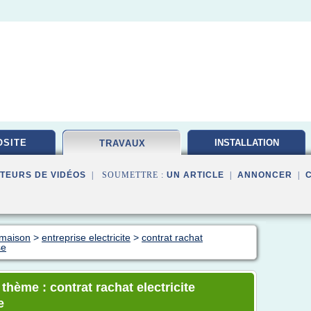
SITE
INSTALLATION
TRAVAUX
ELECTRIQUE
TEURS DE VIDÉOS
| SOUMETTRE :
UN ARTICLE
|
ANNONCER
|
 maison
>
entreprise electricite
>
contrat rachat
se
 thème : contrat rachat electricite
e