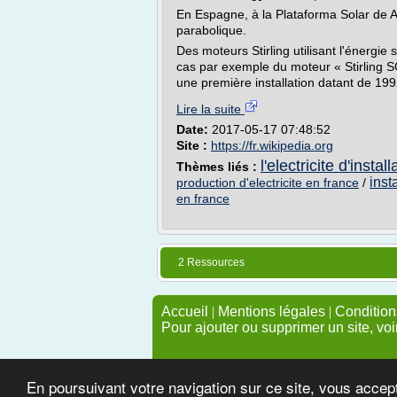
En Espagne, à la Plataforma Solar de Alm
parabolique.
Des moteurs Stirling utilisant l'énergi
cas par exemple du moteur « Stirling S
une première installation datant de 199
Lire la suite
Date:
2017-05-17 07:48:52
Site :
https://fr.wikipedia.org
l'electricite d'install
Thèmes liés :
inst
production d'electricite en france
/
en france
2 Ressources
Accueil
|
Mentions légales
|
Conditions
Pour ajouter ou supprimer un site, voi
En poursuivant votre navigation sur ce site, vous accep