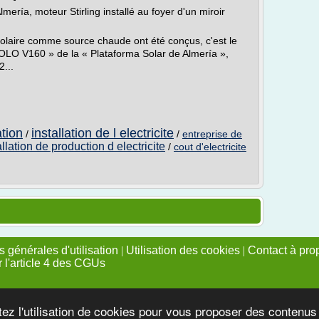
ería, moteur Stirling installé au foyer d'un miroir
e solaire comme source chaude ont été conçus, c'est le
OLO V160 » de la « Plataforma Solar de Almería »,
2...
ation
installation de l electricite
/
/
entreprise de
allation de production d electricite
/
cout d'electricite
 générales d'utilisation
|
Utilisation des cookies
|
Contact à pro
r l'article 4 des CGUs
tez l'utilisation de cookies pour vous proposer des contenu