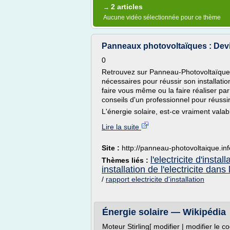
2 articles
→
Aucune vidéo sélectionnée pour ce thème
Panneaux photovoltaïques : Devis,
0
Retrouvez sur Panneau-Photovoltaïque.i
nécessaires pour réussir son installati
faire vous même ou la faire réaliser par
conseils d'un professionnel pour réussi
L'énergie solaire, est-ce vraiment valabl
Lire la suite
Site :
http://panneau-photovoltaique.inf
l'electricite d'install
Thèmes liés :
installation de l'electricite dan
/
rapport electricite d'installation
Énergie solaire — Wikipédia
Moteur Stirling[ modifier | modifier le co