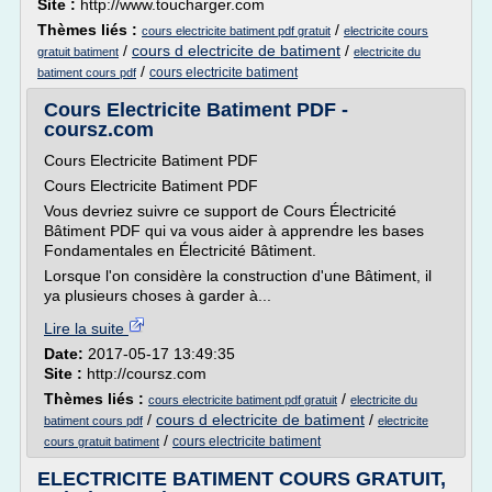
Site :
http://www.toucharger.com
Thèmes liés :
/
cours electricite batiment pdf gratuit
electricite cours
/
cours d electricite de batiment
/
gratuit batiment
electricite du
/
cours electricite batiment
batiment cours pdf
Cours Electricite Batiment PDF -
coursz.com
Cours Electricite Batiment PDF
Cours Electricite Batiment PDF
Vous devriez suivre ce support de Cours Électricité
Bâtiment PDF qui va vous aider à apprendre les bases
Fondamentales en Électricité Bâtiment.
Lorsque l'on considère la construction d'une Bâtiment, il
ya plusieurs choses à garder à...
Lire la suite
Date:
2017-05-17 13:49:35
Site :
http://coursz.com
Thèmes liés :
/
cours electricite batiment pdf gratuit
electricite du
/
cours d electricite de batiment
/
batiment cours pdf
electricite
/
cours electricite batiment
cours gratuit batiment
ELECTRICITE BATIMENT COURS GRATUIT,