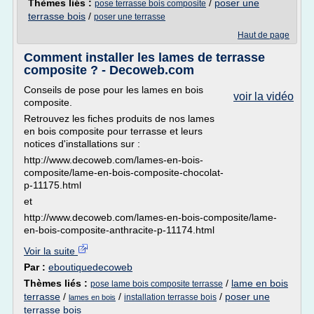
Thèmes liés :
/
poser une
pose terrasse bois composite
terrasse bois
/
poser une terrasse
Haut de page
Comment installer les lames de terrasse
composite ? - Decoweb.com
Conseils de pose pour les lames en bois
voir la vidéo
composite.
Retrouvez les fiches produits de nos lames
en bois composite pour terrasse et leurs
notices d'installations sur :
http://www.decoweb.com/lames-en-bois-
composite/lame-en-bois-composite-chocolat-
p-11175.html
et
http://www.decoweb.com/lames-en-bois-composite/lame-
en-bois-composite-anthracite-p-11174.html
Voir la suite
Par :
eboutiquedecoweb
Thèmes liés :
/
lame en bois
pose lame bois composite terrasse
terrasse
/
/
/
poser une
installation terrasse bois
lames en bois
terrasse bois