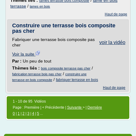
Thèmes liés :
/
lame en bois
lames terrasse bois composite
terrasse
/
lames en bois
Haut de page
Construire une terrasse bois composite
pas cher
Fabriquer une terrasse bois composite pas
voir la vidéo
cher
Voir la suite
Par :
Un peu de tout
Thèmes liés :
/
bois composite terrasse pas cher
/
fabrication terrasse bois pas cher
construire une
/
fabriquer terrasse en bois
terrasse en bois composite
Haut de page
1 - 10 de 95 Vidéos
Page : Première | < Précédente |
Suivante
> |
Dernière
0
|
1
|
2
|
3
|
4
|
5
...