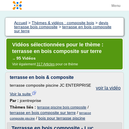
Menu
Accueil
>
Thèmes & vidéos : composite bois
>
devis
terrasse bois composite
>
terrasse en bois composite
sur terre
Vidéos sélectionnées pour le thème :
terrasse en bois composite sur terre
95 Vidéos
→
Voir également
317 Articles
pour ce thème
terrasse en bois & composite
terrasse composite piscine JC ENTERPRISE
voir la vidéo
Voir la suite
Par :
jcentreprise
Thèmes liés :
/
terrasse piscine bois composite
terrasse en bois composite sur terre
/
terrasse
/
bois pour terrasse piscine
composite piscine
Terrasse en bois composite - Luc