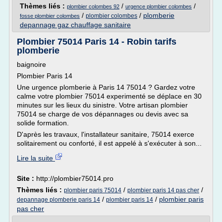
Thèmes liés :
/
/
plombier colombes 92
urgence plombier colombes
/
/
plomberie
plombier colombes
fosse plombier colombes
depannage gaz chauffage sanitaire
Plombier 75014 Paris 14 - Robin tarifs
plomberie
baignoire
Plombier Paris 14
Une urgence plomberie à Paris 14 75014 ? Gardez votre
calme votre plombier 75014 experimenté se déplace en 30
minutes sur les lieux du sinistre. Votre artisan plombier
75014 se charge de vos dépannages ou devis avec sa
solide formation.
D'après les travaux, l'installateur sanitaire, 75014 exerce
solitairement ou conforté, il est appelé à s'exécuter à son...
Lire la suite
Site :
http://plombier75014.pro
Thèmes liés :
/
/
plombier paris 75014
plombier paris 14 pas cher
/
/
plombier paris
depannage plomberie paris 14
plombier paris 14
pas cher