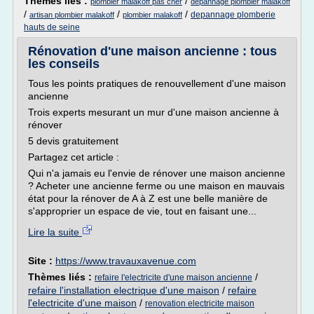
Thèmes liés :
/
plombier malakoff pas cher
depannage plombier malakoff
/
/
/
depannage plomberie
artisan plombier malakoff
plombier malakoff
hauts de seine
Rénovation d'une maison ancienne : tous
les conseils
Tous les points pratiques de renouvellement d'une maison
ancienne
Trois experts mesurant un mur d'une maison ancienne à
rénover
5 devis gratuitement
Partagez cet article :
Qui n'a jamais eu l'envie de rénover une maison ancienne
? Acheter une ancienne ferme ou une maison en mauvais
état pour la rénover de A à Z est une belle manière de
s'approprier un espace de vie, tout en faisant une...
Lire la suite
Site :
https://www.travauxavenue.com
Thèmes liés :
/
refaire l'electricite d'une maison ancienne
refaire l'installation electrique d'une maison
/
refaire
l'electricite d'une maison
/
renovation electricite maison