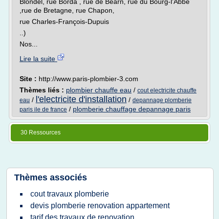
Blondel, rue Borda , rue de Béarn, rue du Bourg-l'Abbé
,rue de Bretagne, rue Chapon,
rue Charles-François-Dupuis
..)
Nos...
Lire la suite
Site :
http://www.paris-plombier-3.com
Thèmes liés :
plombier chauffe eau
/
cout electricite chauffe
l'electricite d'installation
/
/
eau
depannage plomberie
/
plomberie chauffage depannage paris
paris ile de france
30 Ressources
Thèmes associés
cout travaux plomberie
devis plomberie renovation appartement
tarif des travaux de renovation