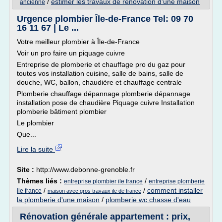
/
estimer les travaux de renovation d'une maison
ancienne
Urgence plombier Île-de-France Tel: 09 70
16 11 67 | Le ...
Votre meilleur plombier à Île-de-France
Voir un pro faire un piquage cuivre
Entreprise de plomberie et chauffage pro du gaz pour
toutes vos installation cuisine, salle de bains, salle de
douche, WC, ballon, chaudière et chauffage centrale
Plomberie chauffage dépannage plomberie dépannage
installation pose de chaudière Piquage cuivre Installation
plomberie bâtiment plombier
Le plombier
Que...
Lire la suite
Site :
http://www.debonne-grenoble.fr
Thèmes liés :
/
entreprise plombier ile france
entreprise plomberie
/
/
comment installer
ile france
maison avec gros travaux ile de france
la plomberie d'une maison
/
plomberie wc chasse d'eau
Rénovation générale appartement : prix,