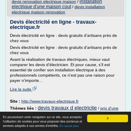
installation
devis renovation electrique maison
/
electrique d'une maison cout
/
devis installation
electrique maison renovation
Devis électricité en ligne - travaux-
electrique.fr
Devis électricité en ligne : devis gratuits d'artisans près de
chez vous
Devis électricité en ligne : devis gratuits d'artisans près de
chez vous
Avant la réalisation de travaux électriques, mieux vaut
comparer les devis d'électricien. Et pour cause, s'il est
essentiel de confier son installation électrique à des
professionnels compétents, ce n'est pas une raison pour
payer n'importe...
Lire la suite
Site :
http://www.travaux-electrique.fr
devis travaux d electricite
Thèmes liés :
/
prix d'une
travaux d
installation electrique en renovation
/
En poursuivant votre navigation sur ce site, vous acceptez
installation electrique
X
/
prix d une installation electrique
l'utilisation de cookies pour vous proposer des contenus et
l'electricite d'installation
en renovation
/
services adaptés à vos centres d'intérêts.
En savoir plus