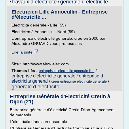
travaux d electricite
generale d electricite
/
/
Electricien Lille Annoeullin - Entreprise
d’électricité ...
Electricité générale - Lille (59)
Electricien à Annoeullin - Nord (59)
L'entreprise d'électricité générale, crée en 2008 par
Alexandre GRUARD vous propose ses...
Lire la suite
Site :
http://www.alex-lelec.com
Thèmes liés :
/
entreprise d'electricite generale lille
entreprise d'electricite generale
entreprise d
/
electricite general
/
/
creer entreprise electricite generale
generale d electricite
Entreprise Générale d'Électricité Cretin à
Dijon (21)
Entreprise générale d'électricité Cretin-Dijon-Agencement
de magasin
L'électricité dans son ensemble
L'Entreprise Générale d'Électricité Cretin se situe à Dijon