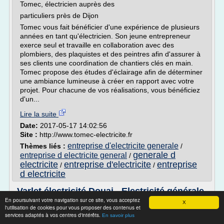
Tomec, électricien auprès des
particuliers près de Dijon
Tomec vous fait bénéficier d'une expérience de plusieurs
années en tant qu'électricien. Son jeune entrepreneur
exerce seul et travaille en collaboration avec des
plombiers, des plaquistes et des peintres afin d'assurer à
ses clients une coordination de chantiers clés en main.
Tomec propose des études d'éclairage afin de déterminer
une ambiance lumineuse à créer en rapport avec votre
projet. Pour chacune de vos réalisations, vous bénéficiez
d'un...
Lire la suite
Date:
2017-05-17 14:02:56
Site :
http://www.tomec-electricite.fr
entreprise d'electricite generale
Thèmes liés :
/
generale d
entreprise d electricite general
/
electricite
entreprise d'electricite
entreprise
/
/
d electricite
Varlet électricité Douai - Electricité générale
En poursuivant votre navigation sur ce site, vous acceptez
X
Accueil
l'utilisation de cookies pour vous proposer des contenus et
services adaptés à vos centres d'intérêts.
Electricité VARLET DOUAI, votre entreprise d'électricité
En savoir plus