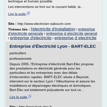
technique et humain possible.
Les interventions se font sur le courant faible, la...
Lire la suite
Site :
http://www.electricien-sabourin.com
l'electricite d'installation
entreprise
Thèmes liés :
/
d'electricite generale
entreprise d electricite general
/
entreprise d'electricite
entreprise d electricite
/
/
Entreprise d'Électricité Lyon - BART-ELEC
particuliers
professionnels
Depuis 2005, l'Entreprise d'électricité Bart-Elec propose
des prestations en électricité générale pour les
particuliers et les entreprises avec des délais
d'intervention rapides. BART-ELEC située à Beynost,
intervient sur le secteur Lyon / Villeurbanne et assure les
installations et dépannages électriques et domotiques.
Bart-Elec est totalement polyvalente sur tout ce...
Lire la suite
Site :
http://www.bart-elec.fr