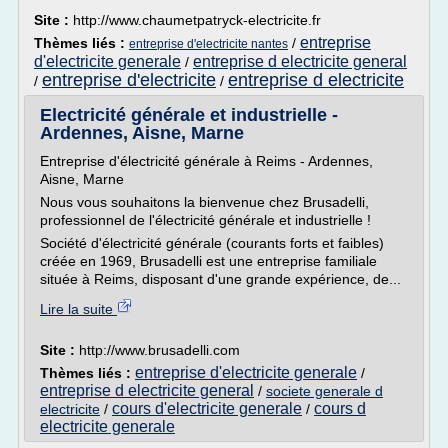
Site :
http://www.chaumetpatryck-electricite.fr
entreprise
Thèmes liés :
/
entreprise d'electricite nantes
d'electricite generale
entreprise d electricite general
/
entreprise d'electricite
entreprise d electricite
/
/
Electricité générale et industrielle -
Ardennes, Aisne, Marne
Entreprise d'électricité générale à Reims - Ardennes,
Aisne, Marne
Nous vous souhaitons la bienvenue chez Brusadelli,
professionnel de l'électricité générale et industrielle !
Société d'électricité générale (courants forts et faibles)
créée en 1969, Brusadelli est une entreprise familiale
située à Reims, disposant d'une grande expérience, de...
Lire la suite
Site :
http://www.brusadelli.com
entreprise d'electricite generale
Thèmes liés :
/
entreprise d electricite general
/
societe generale d
cours d'electricite generale
cours d
electricite
/
/
electricite generale