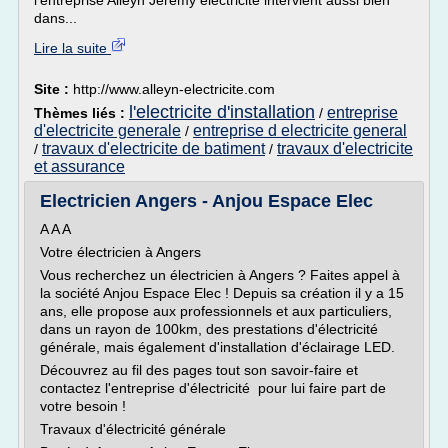
l'entreprise Alleyn Jérémy électricité intervient aussi bien
dans...
Lire la suite
Site :
http://www.alleyn-electricite.com
l'electricite d'installation
entreprise
Thèmes liés :
/
d'electricite generale
entreprise d electricite general
/
travaux d'electricite de batiment
travaux d'electricite
/
/
et assurance
Electricien Angers - Anjou Espace Elec
A A A
Votre électricien à Angers
Vous recherchez un électricien à Angers ? Faites appel à
la société Anjou Espace Elec ! Depuis sa création il y a 15
ans, elle propose aux professionnels et aux particuliers,
dans un rayon de 100km, des prestations d'électricité
générale, mais également d'installation d'éclairage LED.
Découvrez au fil des pages tout son savoir-faire et
contactez l'entreprise d'électricité pour lui faire part de
votre besoin !
Travaux d'électricité générale