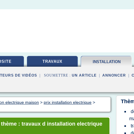
SITE
TRAVAUX
INSTALLATION
ELECTRIQUE
TEURS DE VIDÉOS
| SOUMETTRE :
UN ARTICLE
|
ANNONCER
|
Thèm
tion electrique maison
>
prix installation electrique
>
d
ma
 thème : travaux d installation electrique
t
d