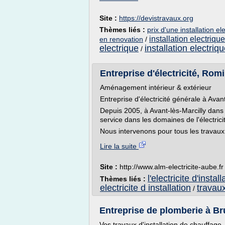
Site :
https://devistravaux.org
Thèmes liés :
prix d'une installation e
installation electriq
en renovation
/
electrique
installation electri
/
Entreprise d'électricité, Romi
Aménagement intérieur & extérieur
Entreprise d'électricité générale à Avant
Depuis 2005, à Avant-lès-Marcilly dans 
service dans les domaines de l'électric
Nous intervenons pour tous les travaux rel
Lire la suite
Site :
http://www.alm-electricite-aube.fr
l'electricite d'install
Thèmes liés :
electricite d installation
travaux
/
Entreprise de plomberie à Brux
Vos travaux d'installation de chauffage