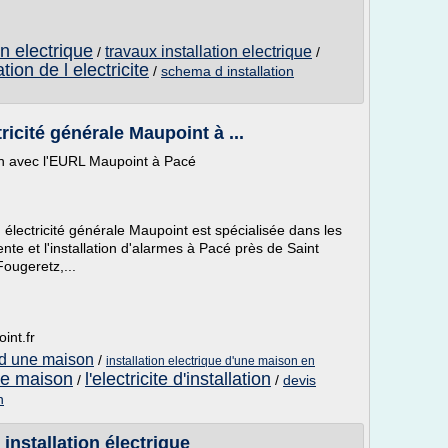
on electrique
travaux installation electrique
/
/
ation de l electricite
/
schema d installation
tricité générale Maupoint à ...
son avec l'EURL Maupoint à Pacé
 électricité générale Maupoint est spécialisée dans les
ente et l'installation d'alarmes à Pacé près de Saint
ougeretz,...
int.fr
 d une maison
/
installation electrique d'une maison en
une maison
l'electricite d'installation
/
/
devis
n
 installation électrique