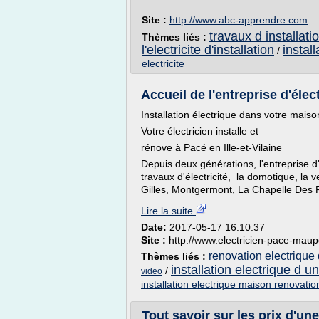
Site :
http://www.abc-apprendre.com
travaux d installati
Thèmes liés :
l'electricite d'installation
install
/
electricite
Accueil de l'entreprise d'élec
Installation électrique dans votre mai
Votre électricien installe et
rénove à Pacé en Ille-et-Vilaine
Depuis deux générations, l'entreprise d'
travaux d'électricité, la domotique, la v
Gilles, Montgermont, La Chapelle Des F
Lire la suite
Date:
2017-05-17 16:10:37
Site :
http://www.electricien-pace-maupo
renovation electrique
Thèmes liés :
installation electrique d 
/
video
installation electrique maison renovatio
Tout savoir sur les prix d'une