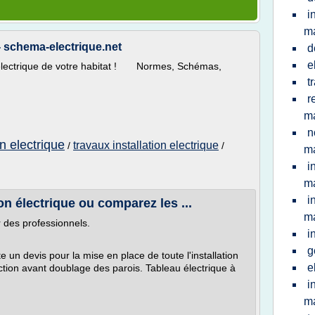
i
m
 - schema-electrique.net
d
e
on électrique de votre habitat ! Normes, Schémas,
t
r
m
n
on electrique
travaux installation electrique
/
/
m
i
m
i
n électrique ou comparez les ...
m
ar des professionnels.
i
g
e un devis pour la mise en place de toute l'installation
e
tion avant doublage des parois. Tableau électrique à
i
m