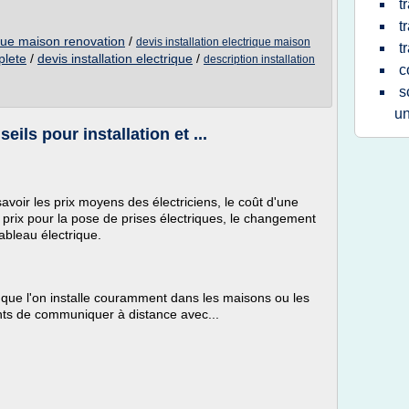
t
t
rique maison renovation
/
devis installation electrique maison
t
plete
/
devis installation electrique
/
description installation
c
s
u
seils pour installation et ...
savoir les prix moyens des électriciens, le coût d'une
le prix pour la pose de prises électriques, le changement
ableau électrique.
ue que l'on installe couramment dans les maisons ou les
ts de communiquer à distance avec...