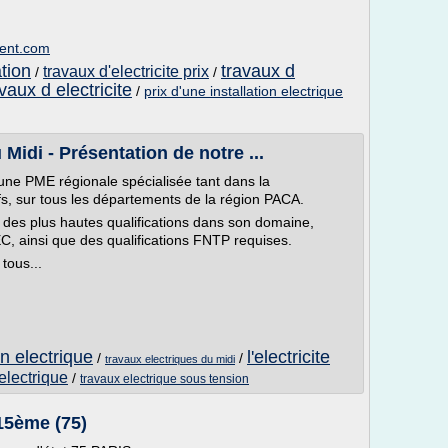
ment.com
ation
travaux d
travaux d'electricite prix
/
/
vaux d electricite
/
prix d'une installation electrique
Midi - Présentation de notre ...
une PME régionale spécialisée tant dans la
s, sur tous les départements de la région PACA.
re des plus hautes qualifications dans son domaine,
 ainsi que des qualifications FNTP requises.
tous...
on electrique
l'electricite
/
/
travaux electriques du midi
 electrique
/
travaux electrique sous tension
15ème (75)