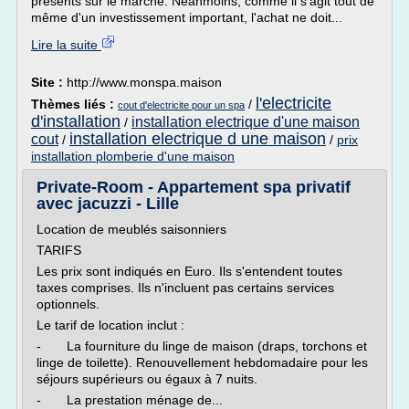
présents sur le marché. Néanmoins, comme il s'agit tout de
même d'un investissement important, l'achat ne doit...
Lire la suite
Site :
http://www.monspa.maison
l'electricite
Thèmes liés :
/
cout d'electricite pour un spa
d'installation
installation electrique d'une maison
/
installation electrique d une maison
cout
/
/
prix
installation plomberie d'une maison
Private-Room - Appartement spa privatif
avec jacuzzi - Lille
Location de meublés saisonniers
TARIFS
Les prix sont indiqués en Euro. Ils s'entendent toutes
taxes comprises. Ils n'incluent pas certains services
optionnels.
Le tarif de location inclut :
- La fourniture du linge de maison (draps, torchons et
linge de toilette). Renouvellement hebdomadaire pour les
séjours supérieurs ou égaux à 7 nuits.
- La prestation ménage de...