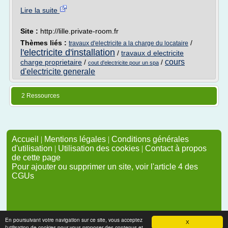
Lire la suite
Site :
http://lille.private-room.fr
Thèmes liés :
/
travaux d'electricite a la charge du locataire
l'electricite d'installation
/
travaux d electricite
cours
charge proprietaire
/
/
cout d'electricite pour un spa
d'electricite generale
2 Ressources
Accueil
|
Mentions légales
|
Conditions générales
d'utilisation
|
Utilisation des cookies
|
Contact à propos
de cette page
Pour ajouter ou supprimer un site, voir l'article 4 des
CGUs
En poursuivant votre navigation sur ce site, vous acceptez
X
l'utilisation de cookies pour vous proposer des contenus et