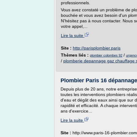
professionnels.
Vous avez constaté un problème de plomb
bouchée et vous avez besoin d'un plom
N'hésitez pas à nous contacter. Nous s
votre appel,...
Lire la suite
Site :
http://parisplombier.paris
Thèmes liés :
/
plombier colombes 92
urgenc
/
plomberie depannage gaz chauffage s
Plombier Paris 16 dépannage
Depuis plus de 20 ans, notre entreprise
toutes les interventions plombiers réali
d'eau et dégât des eaux ainsi que sur
rapidité et efficacité. A chaque interve
ans d'exercice...
Lire la suite
Site :
http://www.paris-16-plombier.com