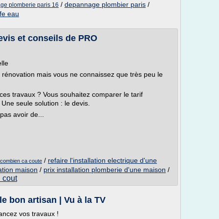
/
depannage plombier paris
/
e plomberie paris 16
fe eau
evis et conseils de PRO
lle
 rénovation mais vous ne connaissez que très peu le
ces travaux ? Vous souhaitez comparer le tarif
Une seule solution : le devis.
pas avoir de...
/
refaire l'installation electrique d'une
on combien ca coute
ation maison
/
prix installation plomberie d'une maison
/
n cout
e bon artisan | Vu à la TV
lancez vos travaux !