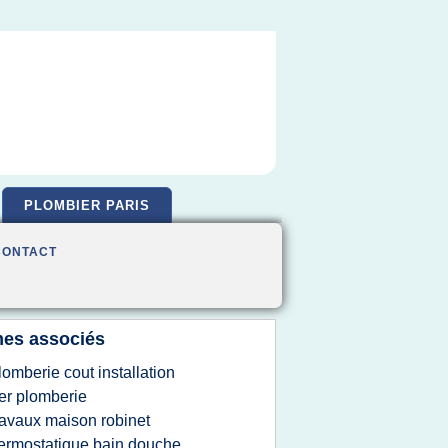
PLOMBIER PARIS
CONTACT
es associés
lomberie cout installation
er plomberie
ravaux maison robinet
ermostatique bain douche