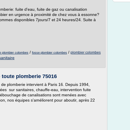
erie: fuite d'eau, fuite de gaz ou canalisation
bier en urgence à proximité de chez vous à essonne?
ommes disponibles 7jours/7 et 24 heures/24. Suite à
/
/
plombier colombes
e plombier colombes
fosse plombier colombes
anitaire
 toute plomberie 75016
 de plomberie intervient à Paris 16. Depuis 1994,
sées sur sanitaires, chauffe-eau, intervention fuite
 débouchage de canalisations sont menées avec
ntion, nos équipes s'améliorent pour aboutir, après 22