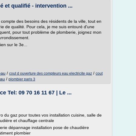
et qualifié - intervention ...
t compte des besoins des résidents de la ville, tout en
e de qualité. Pour cela, je me suis entouré d'une
quent, pour tout problème de plomberie, joignez mon
 arrondissement.
en sur le 3e...
eau
/
/
cout d ouverture des compteurs eau electricite gaz
cout
eau
/
plombier paris 3
 Tel: 09 70 16 11 67 | Le ...
 du gaz pour toutes vos installation cuisine, salle de
udière et chauffage centrale
rie dépannage installation pose de chaudière
âtiment plombier