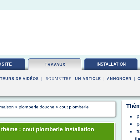
SITE
INSTALLATION
TRAVAUX
ELECTRIQUE
TEURS DE VIDÉOS
| SOUMETTRE :
UN ARTICLE
|
ANNONCER
|
Thèm
 maison
>
plomberie douche
>
cout plomberie
p
p
 thème : cout plomberie installation
t
th