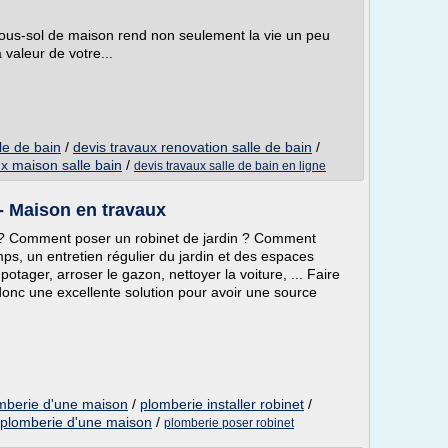
 sous-sol de maison rend non seulement la vie un peu
 valeur de votre...
lle de bain
/
devis travaux renovation salle de bain
/
x maison salle bain
/
devis travaux salle de bain en ligne
 - Maison en travaux
r ? Comment poser un robinet de jardin ? Comment
mps, un entretien régulier du jardin et des espaces
 potager, arroser le gazon, nettoyer la voiture, ... Faire
 donc une excellente solution pour avoir une source
omberie d'une maison
/
plomberie installer robinet
/
on plomberie d'une maison
/
plomberie poser robinet