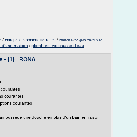
/
/
e
entreprise plomberie ile france
maison avec gros travaux ile
e d'une maison
/
plomberie wc chasse d'eau
e - {1} | RONA
s
 courantes
ns courantes
ptions courantes
 bain possède une douche en plus d'un bain en raison