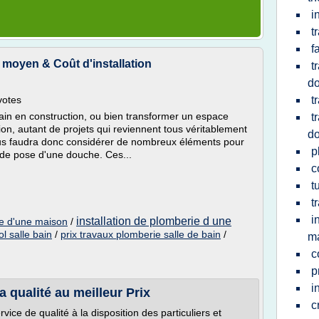
i
t
f
f moyen & Coût d'installation
t
d
votes
t
bain en construction, ou bien transformer un espace
t
on, autant de projets qui reviennent tous véritablement
d
vous faudra donc considérer de nombreux éléments pour
p
 de pose d'une douche. Ces...
c
t
t
i
installation de plomberie d une
rie d'une maison
/
l salle bain
/
prix travaux plomberie salle de bain
/
m
c
p
i
 qualité au meilleur Prix
c
ce de qualité à la disposition des particuliers et