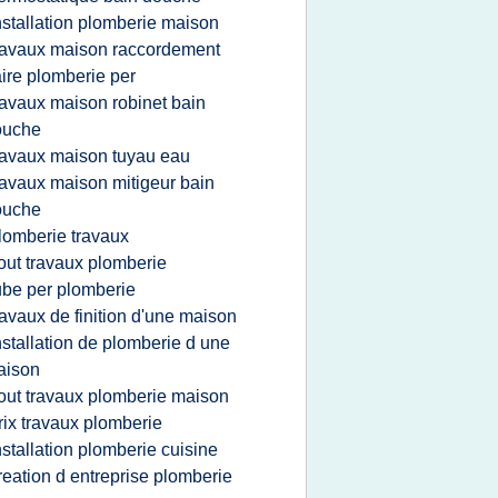
nstallation plomberie maison
ravaux maison raccordement
aire plomberie per
ravaux maison robinet bain
ouche
ravaux maison tuyau eau
ravaux maison mitigeur bain
ouche
lomberie travaux
out travaux plomberie
ube per plomberie
ravaux de finition d'une maison
nstallation de plomberie d une
aison
out travaux plomberie maison
rix travaux plomberie
nstallation plomberie cuisine
reation d entreprise plomberie