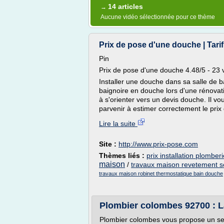
14 articles
→
Aucune vidéo sélectionnée pour ce thème
Prix de pose d'une douche | Tari
Pin
Prix de pose d'une douche 4.48/5 - 23 
Installer une douche dans sa salle de 
baignoire en douche lors d'une rénovati
à s'orienter vers un devis douche. Il 
parvenir à estimer correctement le prix
Lire la suite
Site :
http://www.prix-pose.com
Thèmes liés :
prix installation plombe
maison
/
travaux maison revetement so
travaux maison robinet thermostatique bain douche
Plombier colombes 92700 : La
Plombier colombes vous propose un servi