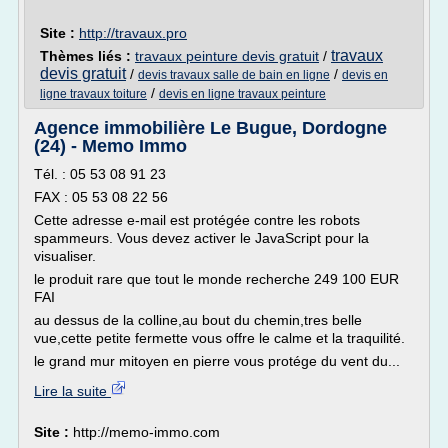
Site :
http://travaux.pro
travaux
Thèmes liés :
travaux peinture devis gratuit
/
devis gratuit
/
/
devis travaux salle de bain en ligne
devis en
/
ligne travaux toiture
devis en ligne travaux peinture
Agence immobilière Le Bugue, Dordogne
(24) - Memo Immo
Tél. : 05 53 08 91 23
FAX : 05 53 08 22 56
Cette adresse e-mail est protégée contre les robots
spammeurs. Vous devez activer le JavaScript pour la
visualiser.
le produit rare que tout le monde recherche 249 100 EUR
FAI
au dessus de la colline,au bout du chemin,tres belle
vue,cette petite fermette vous offre le calme et la traquilité.
le grand mur mitoyen en pierre vous protége du vent du...
Lire la suite
Site :
http://memo-immo.com