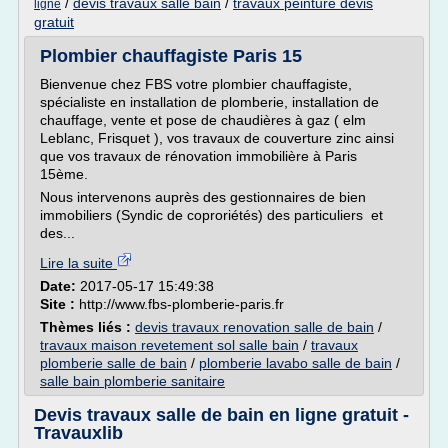
/
devis travaux salle bain
/
travaux peinture devis
ligne
gratuit
Plombier chauffagiste Paris 15
Bienvenue chez FBS votre plombier chauffagiste,
spécialiste en installation de plomberie, installation de
chauffage, vente et pose de chaudières à gaz ( elm
Leblanc, Frisquet ), vos travaux de couverture zinc ainsi
que vos travaux de rénovation immobilière à Paris
15ème.
Nous intervenons auprès des gestionnaires de bien
immobiliers (Syndic de coproriétés) des particuliers et
des...
Lire la suite
Date:
2017-05-17 15:49:38
Site :
http://www.fbs-plomberie-paris.fr
Thèmes liés :
devis travaux renovation salle de bain
/
travaux maison revetement sol salle bain
/
travaux
plomberie salle de bain
/
plomberie lavabo salle de bain
/
salle bain plomberie sanitaire
Devis travaux salle de bain en ligne gratuit -
Travauxlib