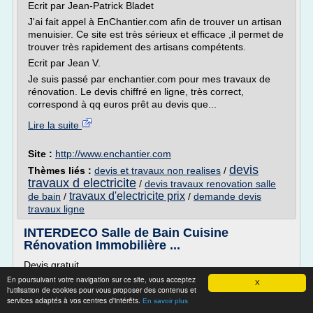
Ecrit par Jean-Patrick Bladet
J'ai fait appel à EnChantier.com afin de trouver un artisan
menuisier. Ce site est très sérieux et efficace ,il permet de
trouver très rapidement des artisans compétents.
Ecrit par Jean V.
Je suis passé par enchantier.com pour mes travaux de
rénovation. Le devis chiffré en ligne, très correct,
correspond à qq euros prêt au devis que...
Lire la suite
Site :
http://www.enchantier.com
devis
Thèmes liés :
devis et travaux non realises
/
travaux d electricite
/
devis travaux renovation salle
travaux d'electricite prix
de bain
/
/
demande devis
travaux ligne
INTERDECO Salle de Bain Cuisine
Rénovation Immobilière ...
Devis gratuit
En poursuivant votre navigation sur ce site, vous acceptez
Interdeco à Vincennes est une entreprise de bâtiment
X
l'utilisation de cookies pour vous proposer des contenus et
spécialisée dans la rénovation immobilière intégrale de vos
services adaptés à vos centres d'intérêts.
En savoir plus
intérieurs et extérieurs, que votre appartement ou votre