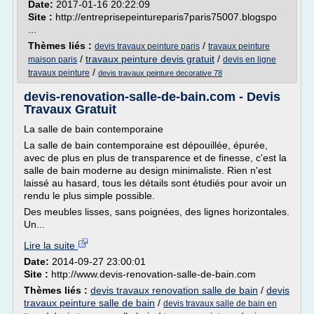
Date:
2017-01-16 20:22:09
Site :
http://entreprisepeintureparis7paris75007.blogspo
...
Thèmes liés :
/
devis travaux peinture paris
travaux peinture
/
travaux peinture devis gratuit
/
maison paris
devis en ligne
/
travaux peinture
devis travaux peinture decorative 78
devis-renovation-salle-de-bain.com - Devis
Travaux Gratuit
La salle de bain contemporaine
La salle de bain contemporaine est dépouillée, épurée,
avec de plus en plus de transparence et de finesse, c'est la
salle de bain moderne au design minimaliste. Rien n'est
laissé au hasard, tous les détails sont étudiés pour avoir un
rendu le plus simple possible.
Des meubles lisses, sans poignées, des lignes horizontales.
Un...
Lire la suite
Date:
2014-09-27 23:00:01
Site :
http://www.devis-renovation-salle-de-bain.com
Thèmes liés :
devis travaux renovation salle de bain
/
devis
travaux peinture salle de bain
/
devis travaux salle de bain en