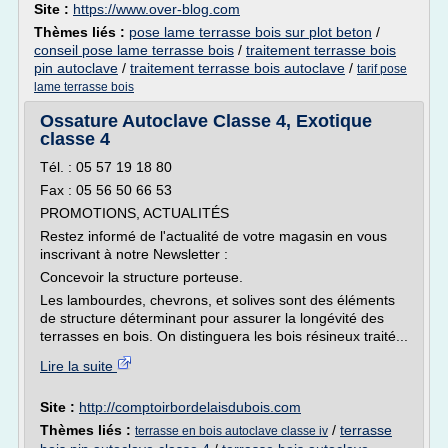
Site :
https://www.over-blog.com
Thèmes liés :
pose lame terrasse bois sur plot beton
/
conseil pose lame terrasse bois
/
traitement terrasse bois
pin autoclave
/
traitement terrasse bois autoclave
/
tarif pose
lame terrasse bois
Ossature Autoclave Classe 4, Exotique
classe 4
Tél. : 05 57 19 18 80
Fax : 05 56 50 66 53
PROMOTIONS, ACTUALITÉS
Restez informé de l'actualité de votre magasin en vous
inscrivant à notre Newsletter :
Concevoir la structure porteuse.
Les lambourdes, chevrons, et solives sont des éléments
de structure déterminant pour assurer la longévité des
terrasses en bois. On distinguera les bois résineux traité...
Lire la suite
Site :
http://comptoirbordelaisdubois.com
Thèmes liés :
/
terrasse
terrasse en bois autoclave classe iv