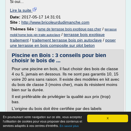
Si oui...
Lire la suite
Date:
2017-05-17 14:31:01
Site :
http://www.bricoleurdudimanche.com
Thèmes liés :
/
lame de terrasse bois exotique pas cher
terrasse
/
terrasse bois exotique
mobil home bois pin traite autoclave
traitement
/
traitement terrasse bois pin autoclave
/
poser
une terrasse en bois composite sur plot beton
Piscine en Bois : 3 conseils pour bien
choisir le bois de ...
Pour une piscine en bois, il faut choisir des bois de classe
4 ou 5, jamais en dessous. Ils ne sont pas garantis 10, 15
voire 20 ans sans raison. Il existe des modèles en kit avec
du bois de classe 3 (moins cher), mais ils résistent moins
bien sur la durée.
Il est préférable de privilégier la qualité aux prix (trop)
bas.
L'origine du bois doit être certifiée par des labels
Sur ce...
En poursuivant votre navigation sur ce site, vous acceptez
X
l'utilisation de cookies pour vous proposer des contenus et
Lire la suite
services adaptés à vos centres d'intérêts.
En savoir plus
Date:
2017-05-17 06:30:52