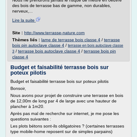
Nous ne prendrons jamais le risque de mettre en oeuvre
des bois de terrasse bas de gamme, non durables,
nerveux,...
Lire la suite
Site :
http://www.terrasse-nature.com
Thèmes liés :
lame de terrasse bois classe 4
/
terrasse
bois pin autoclave classe 4
/
terrasse en bois autoclave classe
/
terrasse bois autoclave classe 4
/
terrasse bois pin
3
classe 4
Budget et faisabilité terrasse bois sur
poteux pilotis
Budget et faisabilité terrasse bois sur poteux pilotis
Bonsoir,
Nous avons pour projet de construire une terrasse en bois
de 12,00m de long par 4 de large avec une hauteur de
plancher à 1m20.
Après pas mal de recherche sur internet, je me pose les
questions suivantes :
Les plots bétons sont-ils obligatoires ? (certaines terrasses
type mobile-home reposent sur de simples parpains)