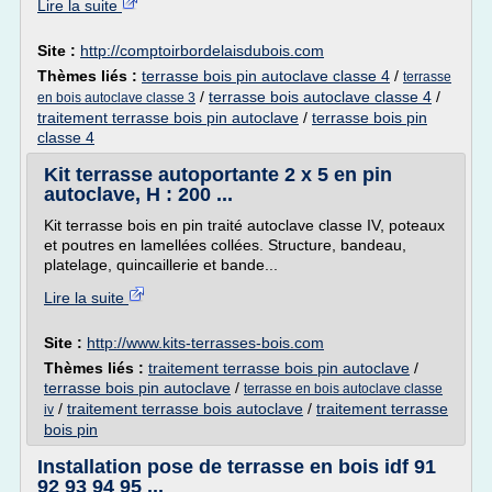
Lire la suite
Site :
http://comptoirbordelaisdubois.com
Thèmes liés :
terrasse bois pin autoclave classe 4
/
terrasse
/
terrasse bois autoclave classe 4
/
en bois autoclave classe 3
traitement terrasse bois pin autoclave
/
terrasse bois pin
classe 4
Kit terrasse autoportante 2 x 5 en pin
autoclave, H : 200 ...
Kit terrasse bois en pin traité autoclave classe IV, poteaux
et poutres en lamellées collées. Structure, bandeau,
platelage, quincaillerie et bande...
Lire la suite
Site :
http://www.kits-terrasses-bois.com
Thèmes liés :
traitement terrasse bois pin autoclave
/
terrasse bois pin autoclave
/
terrasse en bois autoclave classe
/
traitement terrasse bois autoclave
/
traitement terrasse
iv
bois pin
Installation pose de terrasse en bois idf 91
92 93 94 95 ...