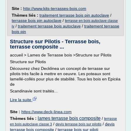
Site :
http://www.kits-terrasses-bois.com
Thèmes liés :
traitement terrasse bois pin autoclave
/
terrasse bois pin autoclave
/
terrasse en bois autoclave classe
/
traitement terrasse bois autoclave
/
traitement terrasse
iv
bois pin
Structure sur Pilotis - Terrasse bois,
terrasse composite ...
accueil > Lames de Terrasse bois >Structure sur Pilotis
Structure sur Pilotis
Découvrez chez Decklinea un concept de terrasse sur
pilotis très facile à mettre en oeuvre. Les poteaux sont
lamellé-collés pour plus de stabilité. Tous les bois en Epicéa
de
Scandinavie sont traités...
Lire la suite
Site :
https://www.deck-linea.com
lames terrasse bois composite
Thèmes liés :
/
terrasse
/
/
devis
en bois autoclave classe 3
devis terrasse bois sur pilotis
terrasse bois composite
/
terrasse bois sur piloti