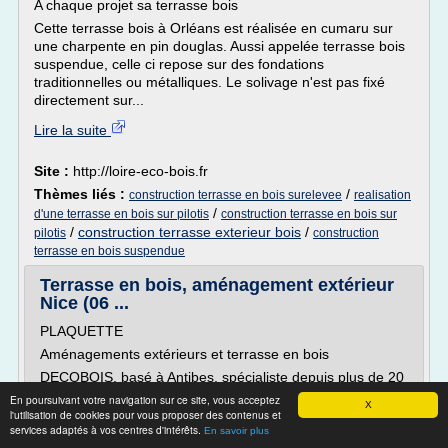
A chaque projet sa terrasse bois
Cette terrasse bois à Orléans est réalisée en cumaru sur
une charpente en pin douglas. Aussi appelée terrasse bois
suspendue, celle ci repose sur des fondations
traditionnelles ou métalliques. Le solivage n'est pas fixé
directement sur...
Lire la suite
Site :
http://loire-eco-bois.fr
Thèmes liés :
/
construction terrasse en bois surelevee
realisation
/
d'une terrasse en bois sur pilotis
construction terrasse en bois sur
/
construction terrasse exterieur bois
/
pilotis
construction
terrasse en bois suspendue
Terrasse en bois, aménagement extérieur
Nice (06 ...
PLAQUETTE
Aménagements extérieurs et terrasse en bois
DECOBOIS, basé à Antibes, spécialiste depuis plus de 20
ans de la terrasse en bois , intervient principalement dans
En poursuivant votre navigation sur ce site, vous acceptez
X
les départements 06, 83, 13. Notamment sur Antibes,
l'utilisation de cookies pour vous proposer des contenus et
services adaptés à vos centres d'intérêts.
Nice, Cannes, Mougins, Vence, Sainte Maxime, Saint
En savoir plus