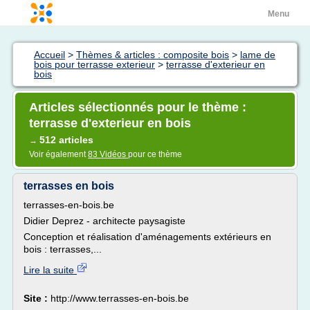
Menu
Accueil
>
Thèmes & articles : composite bois
>
lame de
bois pour terrasse exterieur
>
terrasse d'exterieur en
bois
Articles sélectionnés pour le thème :
terrasse d'exterieur en bois
512 articles
→
Voir également
83 Vidéos
pour ce thème
terrasses en bois
terrasses-en-bois.be
Didier Deprez - architecte paysagiste
Conception et réalisation d'aménagements extérieurs en
bois : terrasses,...
Lire la suite
Site :
http://www.terrasses-en-bois.be