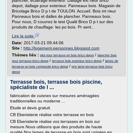
plancher, eclairage exterieur. Dallage ext rieur brico
depot, dallage pour exterieur. Panneaux bois. Magasin de
Bricolage Brico D p t de TOULON. Accueil. Bois int rieur
Panneaux bois et dalles de plancher. Panneaux bois.
Pour nous, D couvrez le test Qualit Brico D p t sur des
produits de chauffage: les po bois. Pr sent...
Lire la suite
Date:
2017-03-21 09:44:06
Site :
http://logement-personnes.blogspot.com
Thèmes liés :
/
plot pour terrasse en bois brico depot
plancher bois
/
/
pour terrasse brico depot
terrasse bois exterieur brico depot
lames de
/
terrasse en bois composite brico depot
prix lame terrasse bois brico
depot
Terrasse bois, terrasse bois piscine,
spécialiste de l ...
fabrication de cuisnes sur mesures aménagées
traditionnelles ou moderne ...
Etude et devis gratuit.
CB Ebenisterie réalise votre terrasse en bois
CB Ebenisterie réalise vos terrasses en bois sur
mesure.Nous utilisons que des produits de haute
qualité.Nos lames de terrasse en bois sont usinées en