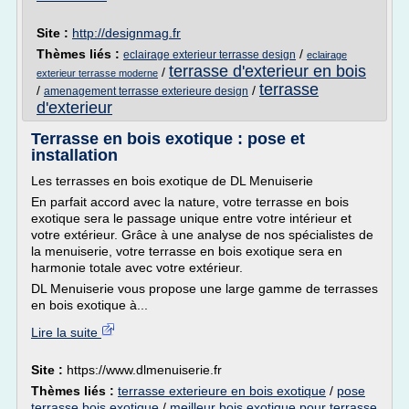
Site :
http://designmag.fr
Thèmes liés :
/
eclairage exterieur terrasse design
eclairage
terrasse d'exterieur en bois
/
exterieur terrasse moderne
terrasse
/
/
amenagement terrasse exterieure design
d'exterieur
Terrasse en bois exotique : pose et
installation
Les terrasses en bois exotique de DL Menuiserie
En parfait accord avec la nature, votre terrasse en bois
exotique sera le passage unique entre votre intérieur et
votre extérieur. Grâce à une analyse de nos spécialistes de
la menuiserie, votre terrasse en bois exotique sera en
harmonie totale avec votre extérieur.
DL Menuiserie vous propose une large gamme de terrasses
en bois exotique à...
Lire la suite
Site :
https://www.dlmenuiserie.fr
Thèmes liés :
terrasse exterieure en bois exotique
/
pose
terrasse bois exotique
/
meilleur bois exotique pour terrasse