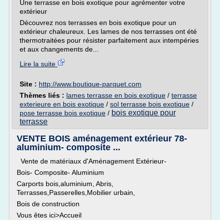
Une terrasse en bois exotique pour agrémenter votre
extérieur
Découvrez nos terrasses en bois exotique pour un
extérieur chaleureux. Les lames de nos terrasses ont été
thermotraitées pour résister parfaitement aux intempéries
et aux changements de...
Lire la suite
Site :
http://www.boutique-parquet.com
Thèmes liés :
lames terrasse en bois exotique
/
terrasse
exterieure en bois exotique
/
sol terrasse bois exotique
/
bois exotique pour
pose terrasse bois exotique
/
terrasse
VENTE BOIS aménagement extérieur 78-
aluminium- composite ...
Vente de matériaux d'Aménagement Extérieur-
Bois- Composite- Aluminium
Carports bois,aluminium, Abris,
Terrasses,Passerelles,Mobilier urbain,
Bois de construction
Vous êtes ici>Accueil