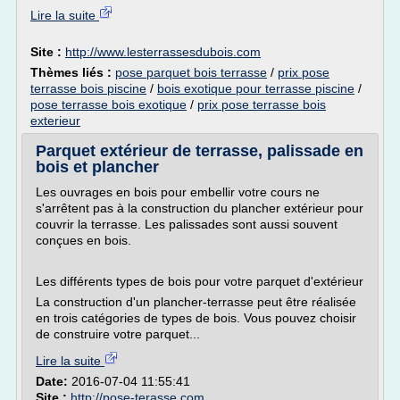
Lire la suite
Site :
http://www.lesterrassesdubois.com
Thèmes liés :
pose parquet bois terrasse
/
prix pose
terrasse bois piscine
/
bois exotique pour terrasse piscine
/
pose terrasse bois exotique
/
prix pose terrasse bois
exterieur
Parquet extérieur de terrasse, palissade en
bois et plancher
Les ouvrages en bois pour embellir votre cours ne
s'arrêtent pas à la construction du plancher extérieur pour
couvrir la terrasse. Les palissades sont aussi souvent
conçues en bois.
Les différents types de bois pour votre parquet d'extérieur
La construction d'un plancher-terrasse peut être réalisée
en trois catégories de types de bois. Vous pouvez choisir
de construire votre parquet...
Lire la suite
Date:
2016-07-04 11:55:41
Site :
http://pose-terasse.com