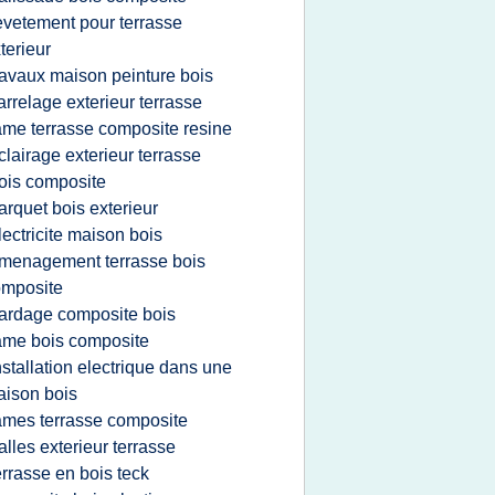
evetement pour terrasse
terieur
ravaux maison peinture bois
arrelage exterieur terrasse
ame terrasse composite resine
clairage exterieur terrasse
ois composite
arquet bois exterieur
lectricite maison bois
menagement terrasse bois
omposite
ardage composite bois
ame bois composite
nstallation electrique dans une
ison bois
ames terrasse composite
alles exterieur terrasse
errasse en bois teck