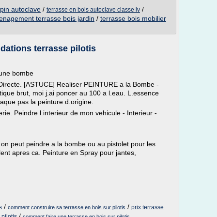
 pin autoclave
/
/
terrasse en bois autoclave classe iv
nagement terrasse bois jardin
/
terrasse bois mobilier
ations terrasse pilotis
c une bombe
 Directe. [ASTUCE] Realiser PEINTURE a la Bombe -
tique brut, moi j.ai poncer au 100 a l.eau. L.essence
aque pas la peinture d.origine.
rie. Peindre l.interieur de mon vehicule - Interieur -
 on peut peindre a la bombe ou au pistolet pour les
valent apres ca. Peinture en Spray pour jantes,
/
/
s
prix terrasse
comment construire sa terrasse en bois sur pilotis
/
pilotis
comment faire une terrasse en bois sur pilotis