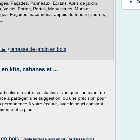
c
rdages, Façades, Panneaux, Ecrans, Abris de jardin,
s, Volets, Portes, Portail, Menuiseries, Murs et
allages, Façades maçonnées, appuis de fenêtre, murets,
..
terrasse de jardin en bois
rdin
/
en kits, cabanes et ...
ticulière à votre satisfaction. Une question avant de
ce à partager, une suggestion, ou une précision pour
n permanence à votre écoute, avec le souci constant
nente et la plus...
 en bois
/
/
terrasse bois
vente terrasse bois en kit