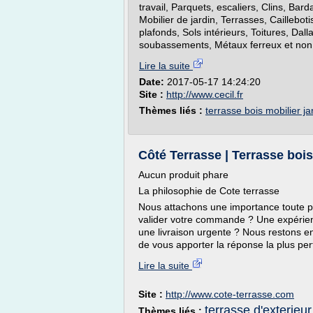
travail, Parquets, escaliers, Clins, Ba
Mobilier de jardin, Terrasses, Cailleboti
plafonds, Sols intérieurs, Toitures, D
soubassements, Métaux ferreux et non.
Lire la suite
Date:
2017-05-17 14:24:20
Site :
http://www.cecil.fr
Thèmes liés :
terrasse bois mobilier ja
Côté Terrasse | Terrasse bois 
Aucun produit phare
La philosophie de Cote terrasse
Nous attachons une importance toute par
valider votre commande ? Une expérien
une livraison urgente ? Nous restons e
de vous apporter la réponse la plus perti
Lire la suite
Site :
http://www.cote-terrasse.com
terrasse d'exterieur
Thèmes liés :