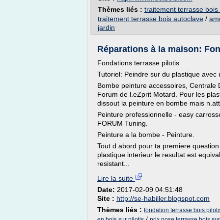
Thèmes liés :
traitement terrasse bois
traitement terrasse bois autoclave
/
ame
jardin
Réparations à la maison: Fond
Fondations terrasse pilotis
Tutoriel: Peindre sur du plastique ave
Bombe peinture accessoires, Centrale
Forum de l.eZprit Motard. Pour les plas
dissout la peinture en bombe mais n.att
Peinture professionnelle - easy carrosse
FORUM Tuning.
Peinture a la bombe - Peinture.
Tout d.abord pour ta premiere question
plastique interieur le resultat est equi
resistant...
Lire la suite
Date:
2017-02-09 04:51:48
Site :
http://se-habiller.blogspot.com
Thèmes liés :
fondation terrasse bois piloti
/
en bois sur pilotis
prix pose terrasse bois sur 