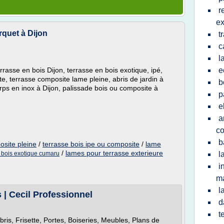
r
ex
rquet à Dijon
t
c
l
errasse en bois Dijon, terrasse en bois exotique, ipé,
e
e, terrasse composite lame pleine, abris de jardin à
b
orps en inox à Dijon, palissade bois ou composite à
p
e
a
c
b
osite pleine
/
terrasse bois ipe ou composite
/
lame
/
lames pour terrasse exterieure
 bois exotique cumaru
l
i
ma
l
 | Cecil Professionnel
d
t
is, Frisette, Portes, Boiseries, Meubles, Plans de