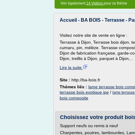
Voir également
14 Vidéos
pour ce thème
Accueil - BA BOIS - Terrasse - Pa
Visitez notre site de vente en ligne :
Terrasse à Dijon, Terrasse bois dijon, t
cumaru, pin, mélèze. Terrasse composit
Dijon de fabrication française, garde-c
Dijon, treillis à Dijon, parquet à Dijon,...
Lire la suite
Site :
http://ba-bois.fr
Thèmes liés :
lame terrasse bois comp
terrasse bois exotique ipe
/
lame terrasse
bois composite
Choisissez votre produit bois
Support neufs ou remis à neuf
Charpentes, poutres, lambourdes, Lambr