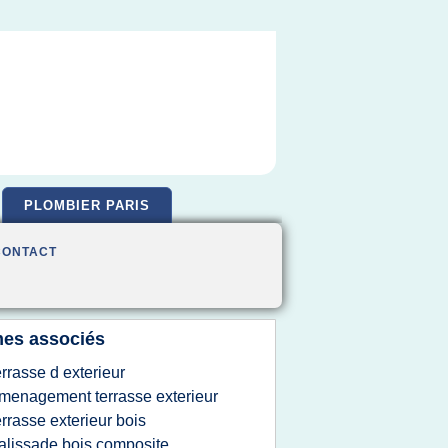
PLOMBIER PARIS
CONTACT
es associés
errasse d exterieur
menagement terrasse exterieur
errasse exterieur bois
alissade bois composite