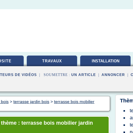
SITE
TRAVAUX
INSTALLATION
ELECTRIQUE
TEURS DE VIDÉOS
| SOUMETTRE :
UN ARTICLE
|
ANNONCER
|
Thèm
 bois
>
terrasse jardin bois
>
terrasse bois mobilier
t
a
 thème : terrasse bois mobilier jardin
t
p