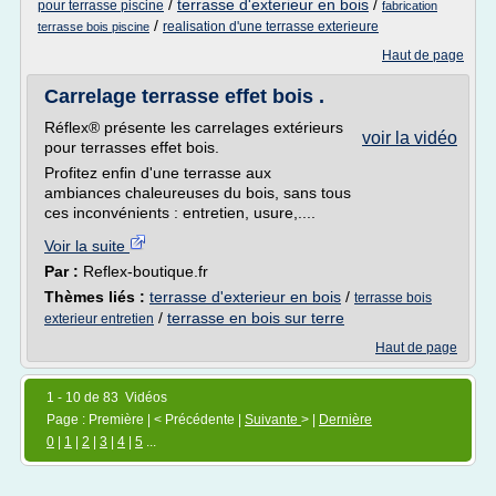
/
terrasse d'exterieur en bois
/
pour terrasse piscine
fabrication
/
realisation d'une terrasse exterieure
terrasse bois piscine
Haut de page
Carrelage terrasse effet bois .
Réflex® présente les carrelages extérieurs
voir la vidéo
pour terrasses effet bois.
Profitez enfin d'une terrasse aux
ambiances chaleureuses du bois, sans tous
ces inconvénients : entretien, usure,....
Voir la suite
Par :
Reflex-boutique.fr
Thèmes liés :
terrasse d'exterieur en bois
/
terrasse bois
/
terrasse en bois sur terre
exterieur entretien
Haut de page
1 - 10 de 83 Vidéos
Page : Première | < Précédente |
Suivante
> |
Dernière
0
|
1
|
2
|
3
|
4
|
5
...