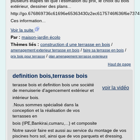
plusieurs étapes tel que l'estimation du prix, le choix du bois
extérieur, dessiner des plans...
http://go.676869736c61696e65363430z2ec6175746f636f6e73747
Ces information...
Voir la suite
Par :
maison-jardin écolo
Thèmes liés :
construction d une terrasse en bois
/
/
/
amenagement exterieur terrasse en bois
faire sa terrasse en bois
/
prix bois pour terrasse
plan amenagement terrasse exterieure
Haut de page
definition bois,terrasse bois
terasse bois et definition bois une société
voir la vidéo
de menuiserie d'agencement extérieur et
intérieur bois.
.Nous sommes spécialisé dans la
conception et la réalisation de vos
terrasses en
bois (IPE,Bankirai,cumaru,...) et composite
Notre savoir faire est aussi au service du montage de vos
piscines hors sol, ainsi que de vos parquets et dressing.