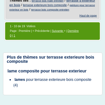
Thèmes liés :
/
terrasse d'exterieur
terrasse bois traite entretien
en bois
/
/
terrasse exterieure bois composite
peinture pour terrasse
/
exterieur en bois
terrasse bois composite entretien
Haut de page
1 - 10 de 19 Vidéos
Page : Première | < Précédente |
Suivante
> |
Dernière
0
|
1
Plus de thèmes sur
terrasse exterieure bois
composite
lame composite pour terrasse exterieur
lames
pour
terrasse exterieure bois composite
(4)