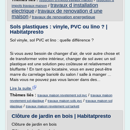
reduction d'impots travaux maison
reduction d
travaux d installation
/
impots travaux maison
electrique
travaux de renovation d une
/
maison
/
travaux de renovation energetique
Sols plastiques : vinyle, PVC ou lino ? |
Habitatpresto
Sol vinyle, sol PVC et lino : quelle différence ?
Si vous avez besoin de changer d'air, de voir autre chose et
de transformer votre intérieur, changer de sol avec un sol
plastique est une solution peu coûteuse et relativement
bluffante ! En tant que locataire, vous en avez peut-être
marre du carrelage bariolé du salon / salle à manger ...
Mais vous ne pouvez pas vous lancer dans des...
Lire la suite
Thèmes liés :
/
travaux maison revetement sol pvc
travaux maison
/
/
revetement sol plastique
travaux maison sols pvc
travaux maison sol
/
plastique
travaux maison revetement sol tarkett
Clôture de jardin en bois | Habitatpresto
Clôture de jardin en bois