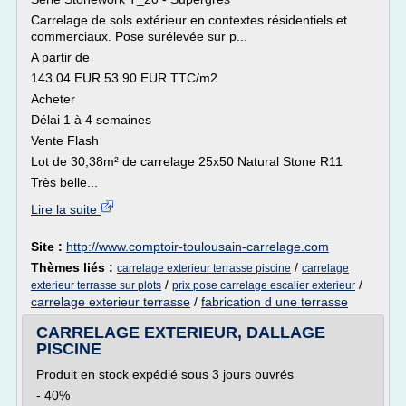
Carrelage de sols extérieur en contextes résidentiels et
commerciaux. Pose surélevée sur p...
A partir de
143.04 EUR 53.90 EUR TTC/m2
Acheter
Délai 1 à 4 semaines
Vente Flash
Lot de 30,38m² de carrelage 25x50 Natural Stone R11
Très belle...
Lire la suite
Site :
http://www.comptoir-toulousain-carrelage.com
Thèmes liés :
/
carrelage exterieur terrasse piscine
carrelage
/
/
exterieur terrasse sur plots
prix pose carrelage escalier exterieur
carrelage exterieur terrasse
/
fabrication d une terrasse
CARRELAGE EXTERIEUR, DALLAGE
PISCINE
Produit en stock expédié sous 3 jours ouvrés
- 40%