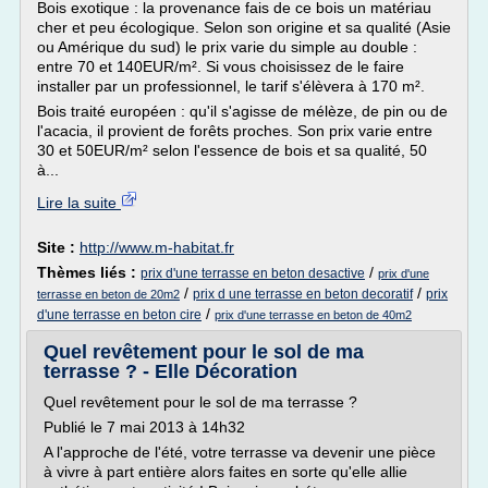
Bois exotique : la provenance fais de ce bois un matériau
cher et peu écologique. Selon son origine et sa qualité (Asie
ou Amérique du sud) le prix varie du simple au double :
entre 70 et 140EUR/m². Si vous choisissez de le faire
installer par un professionnel, le tarif s'élèvera à 170 m².
Bois traité européen : qu'il s'agisse de mélèze, de pin ou de
l'acacia, il provient de forêts proches. Son prix varie entre
30 et 50EUR/m² selon l'essence de bois et sa qualité, 50
à...
Lire la suite
Site :
http://www.m-habitat.fr
Thèmes liés :
/
prix d'une terrasse en beton desactive
prix d'une
/
/
prix d une terrasse en beton decoratif
prix
terrasse en beton de 20m2
/
d'une terrasse en beton cire
prix d'une terrasse en beton de 40m2
Quel revêtement pour le sol de ma
terrasse ? - Elle Décoration
Quel revêtement pour le sol de ma terrasse ?
Publié le 7 mai 2013 à 14h32
A l'approche de l'été, votre terrasse va devenir une pièce
à vivre à part entière alors faites en sorte qu'elle allie