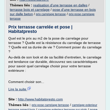
Thèmes liés :
realisation d'une terrasse en dalles
/
terrasse bois et carrelage
/
pose d'une terrasse en bois
sur dalle beton
/
/
prix carrelage terrasse
prix pose carrelage
terrasse
Prix terrasse carrelée et pose |
Habitatpresto
Quel est le prix au m2 de la pose de carrelage pour
terrasse ? Quelle est la résistance du carrelage de terrasse
? Quelle est sa durée de vie ? Comment poser du carrelage
?
Au-delà de son look et de sa facilité d'entretien, le carrelage
est tendance car durable, découvrez ses caractéristiques
pour savoir quel carrelage choisir pour votre terrasse
extérieure :
Comment choisir son...
Lire la suite
Site :
http://www.habitatpresto.com
Thèmes liés :
/
prix pose carrelage terrasse
carrelage exterieur
/
/
pose
terrasse aspect bois
carrelage exterieur terrasse sur plots