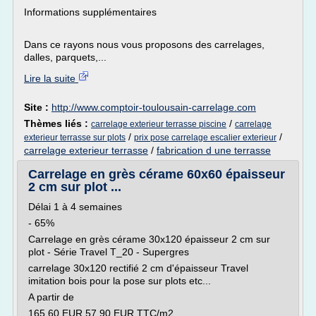
Informations supplémentaires
Dans ce rayons nous vous proposons des carrelages,
dalles, parquets,...
Lire la suite
Site :
http://www.comptoir-toulousain-carrelage.com
Thèmes liés :
/
carrelage exterieur terrasse piscine
carrelage
/
/
exterieur terrasse sur plots
prix pose carrelage escalier exterieur
carrelage exterieur terrasse
/
fabrication d une terrasse
Carrelage en grès cérame 60x60 épaisseur
2 cm sur plot ...
Délai 1 à 4 semaines
- 65%
Carrelage en grès cérame 30x120 épaisseur 2 cm sur
plot - Série Travel T_20 - Supergres
carrelage 30x120 rectifié 2 cm d'épaisseur Travel
imitation bois pour la pose sur plots etc...
A partir de
165.60 EUR 57.90 EUR TTC/m2