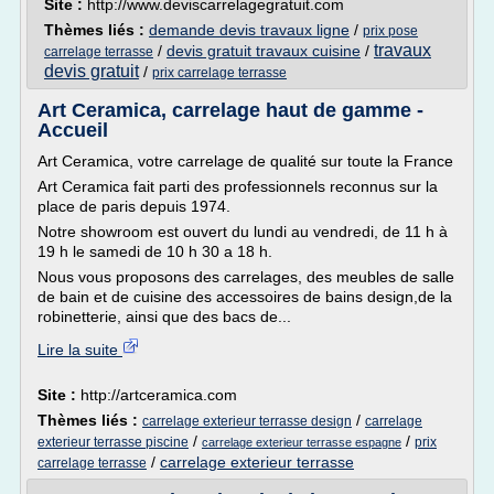
Site :
http://www.deviscarrelagegratuit.com
Thèmes liés :
demande devis travaux ligne
/
prix pose
travaux
/
devis gratuit travaux cuisine
/
carrelage terrasse
devis gratuit
/
prix carrelage terrasse
Art Ceramica, carrelage haut de gamme -
Accueil
Art Ceramica, votre carrelage de qualité sur toute la France
Art Ceramica fait parti des professionnels reconnus sur la
place de paris depuis 1974.
Notre showroom est ouvert du lundi au vendredi, de 11 h à
19 h le samedi de 10 h 30 a 18 h.
Nous vous proposons des carrelages, des meubles de salle
de bain et de cuisine des accessoires de bains design,de la
robinetterie, ainsi que des bacs de...
Lire la suite
Site :
http://artceramica.com
Thèmes liés :
/
carrelage exterieur terrasse design
carrelage
/
/
exterieur terrasse piscine
prix
carrelage exterieur terrasse espagne
/
carrelage exterieur terrasse
carrelage terrasse