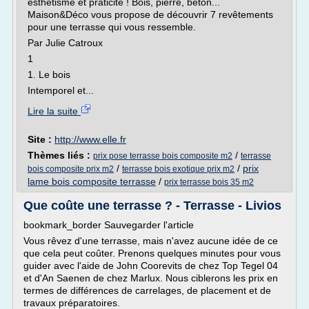
esthétisme et praticité ! Bois, pierre, béton...
Maison&Déco vous propose de découvrir 7 revêtements
pour une terrasse qui vous ressemble.
Par Julie Catroux
1
1. Le bois
Intemporel et...
Lire la suite
Site :
http://www.elle.fr
Thèmes liés :
/
prix pose terrasse bois composite m2
terrasse
/
/
prix
bois composite prix m2
terrasse bois exotique prix m2
lame bois composite terrasse
/
prix terrasse bois 35 m2
Que coûte une terrasse ? - Terrasse - Livios
bookmark_border Sauvegarder l'article
Vous rêvez d'une terrasse, mais n'avez aucune idée de ce
que cela peut coûter. Prenons quelques minutes pour vous
guider avec l'aide de John Coorevits de chez Top Tegel 04
et d'An Saenen de chez Marlux. Nous ciblerons les prix en
termes de différences de carrelages, de placement et de
travaux préparatoires.