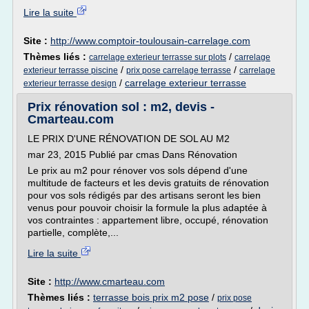
Lire la suite
Site :
http://www.comptoir-toulousain-carrelage.com
Thèmes liés :
/
carrelage exterieur terrasse sur plots
carrelage
/
/
exterieur terrasse piscine
prix pose carrelage terrasse
carrelage
/
carrelage exterieur terrasse
exterieur terrasse design
Prix rénovation sol : m2, devis -
Cmarteau.com
LE PRIX D'UNE RÉNOVATION DE SOL AU M2
mar 23, 2015 Publié par cmas Dans Rénovation
Le prix au m2 pour rénover vos sols dépend d'une
multitude de facteurs et les devis gratuits de rénovation
pour vos sols rédigés par des artisans seront les bien
venus pour pouvoir choisir la formule la plus adaptée à
vos contraintes : appartement libre, occupé, rénovation
partielle, complète,...
Lire la suite
Site :
http://www.cmarteau.com
Thèmes liés :
terrasse bois prix m2 pose
/
prix pose