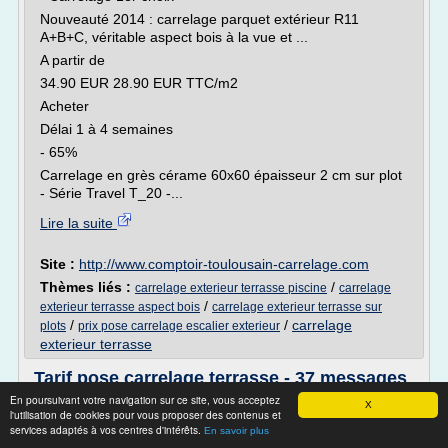
Nouveauté 2014 : carrelage parquet extérieur R11
A+B+C, véritable aspect bois à la vue et ...
A partir de
34.90 EUR 28.90 EUR TTC/m2
Acheter
Délai 1 à 4 semaines
- 65%
Carrelage en grès cérame 60x60 épaisseur 2 cm sur plot
- Série Travel T_20 -...
Lire la suite
Site :
http://www.comptoir-toulousain-carrelage.com
Thèmes liés :
/
carrelage exterieur terrasse piscine
carrelage
/
exterieur terrasse aspect bois
carrelage exterieur terrasse sur
/
/
carrelage
plots
prix pose carrelage escalier exterieur
exterieur terrasse
Tarif pose carrelage terrasse - 37 messages
En poursuivant votre navigation sur ce site, vous acceptez
Tarif pose carrelage terrasse
X
l'utilisation de cookies pour vous proposer des contenus et
Bonjour,
services adaptés à vos centres d'intérêts.
En savoir plus