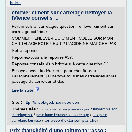
beton
enlever ciment sur carrelage nettoyer la
faïence conseils ...
Forum sols et carrelages question : enlever ciment sur
carrelage extérieur
COMMENT ENLEVER DU CIMENT COLLE SUR MON
CARRELAGE EXTERIEUR ? L'ACIDE NE MARCHE PAS.
Notre réponse
Reportez-vous à la réponse #37.
Réponse conseils d'un bricoleur à cette question (1)
Essayez avec du détartrant pour chauffe-eau.
Personnellement, j'ai nettoyé tous mes carrelages après
passage du carreleur et des...
Lire la suite
Site :
http://bricolage.bricovideo.com
Thèmes liés :
/
travaux maison
forum pose carrelage terrasse prix
/
/
carrelage sol
pose lame terrasse sur carrelage
prix pose
/
terrasse d'exterieur pas cher
carrelage terrasse
Prix étanchéité d'une toiture terrasse :