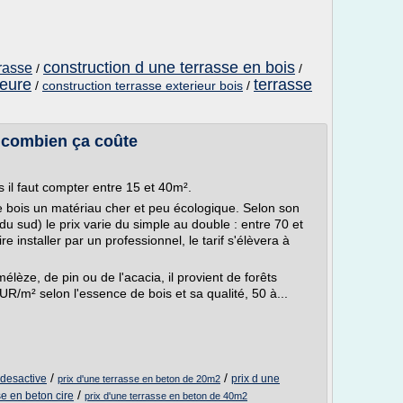
construction d une terrasse en bois
rrasse
/
/
ieure
terrasse
/
construction terrasse exterieur bois
/
, combien ça coûte
s il faut compter entre 15 et 40m².
ce bois un matériau cher et peu écologique. Selon son
du sud) le prix varie du simple au double : entre 70 et
e installer par un professionnel, le tarif s'élèvera à
mélèze, de pin ou de l'acacia, il provient de forêts
UR/m² selon l'essence de bois et sa qualité, 50 à...
/
/
 desactive
prix d une
prix d'une terrasse en beton de 20m2
/
se en beton cire
prix d'une terrasse en beton de 40m2