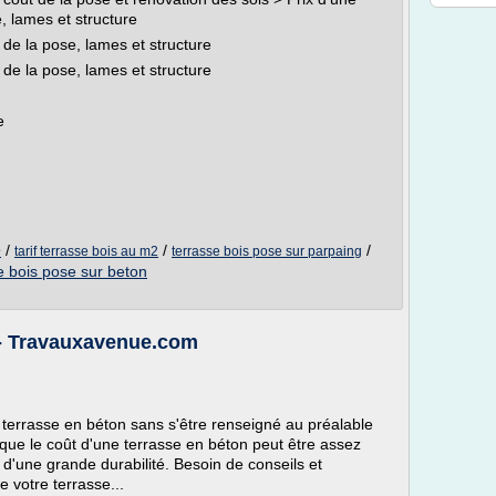
, lames et structure
 de la pose, lames et structure
 de la pose, lames et structure
e
e
/
/
/
tarif terrasse bois au m2
terrasse bois pose sur parpaing
e bois pose sur beton
n - Travauxavenue.com
e terrasse en béton sans s'être renseigné au préalable
oir que le coût d'une terrasse en béton peut être assez
e d'une grande durabilité. Besoin de conseils et
e votre terrasse...