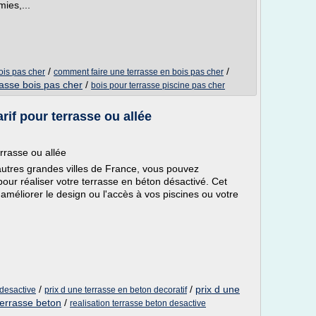
ies,...
/
/
ois pas cher
comment faire une terrasse en bois pas cher
rasse bois pas cher
/
bois pour terrasse piscine pas cher
rif pour terrasse ou allée
errasse ou allée
autres grandes villes de France, vous pouvez
our réaliser votre terrasse en béton désactivé. Cet
méliorer le design ou l'accès à vos piscines ou votre
/
/
prix d une
 desactive
prix d une terrasse en beton decoratif
terrasse beton
/
realisation terrasse beton desactive