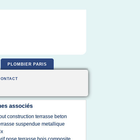
PLOMBIER PARIS
CONTACT
es associés
out construction terrasse beton
errasse suspendue metallique
ix
arif pose terrasse bois composite