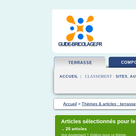
GUIDE-BRICOLAGE.FR
COMPO
TERRASSE
ACCUEIL
| CLASSEMENT :
SITES
,
AU
Accueil
>
Thèmes & articles : terrasse
Articles sélectionnés pour l
20 articles
→
Voir également
1 Vidéos
pour ce thème