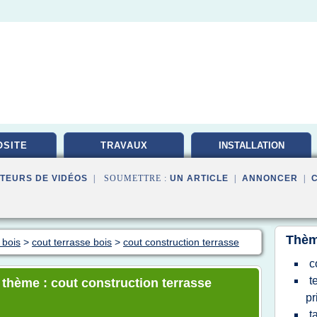
SITE
TRAVAUX
INSTALLATION
ELECTRIQUE
TEURS DE VIDÉOS
| SOUMETTRE :
UN ARTICLE
|
ANNONCER
|
Thèm
 bois
>
cout terrasse bois
>
cout construction terrasse
c
t
e thème : cout construction terrasse
pr
t