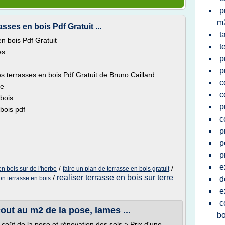
p
m
sses en bois Pdf Gratuit ...
t
en bois Pdf Gratuit
t
es
p
p
s terrasses en bois Pdf Gratuit de Bruno Caillard
c
ve
c
 bois
p
bois pdf
c
p
p
p
e
/
/
n bois sur de l'herbe
faire un plan de terrasse en bois gratuit
realiser terrasse en bois sur terre
/
on terrasse en bois
d
e
c
cout au m2 de la pose, lames ...
bo
coût de la pose et rénovation des sols > Prix d'une