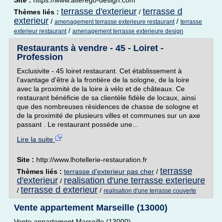
Site :
https://www.alterego-design.com
terrasse d'exterieur
terrasse d
Thèmes liés :
/
exterieur
/
/
amenagement terrasse exterieure restaurant
terrasse
/
exterieur restaurant
amenagement terrasse exterieure design
Restaurants à vendre - 45 - Loiret -
Profession
Exclusivite - 45 loiret restaurant. Cet établissement à
l'avantage d'être à la frontière de la sologne, de la loire
avec la proximité de la loire à vélo et de châteaux. Ce
restaurant bénéficie de sa clientèle fidèle de locaux, ainsi
que des nombreuses résidences de chasse de sologne et
de la proximité de plusieurs villes et communes sur un axe
passant . Le restaurant possède une...
Lire la suite
Site :
http://www.lhotellerie-restauration.fr
terrasse
Thèmes liés :
terrasse d'exterieur pas cher
/
d'exterieur
realisation d'une terrasse exterieure
/
terrasse d exterieur
/
/
realisation d'une terrasse couverte
Vente appartement Marseille (13000)
Vente appartement Marseille (13000)