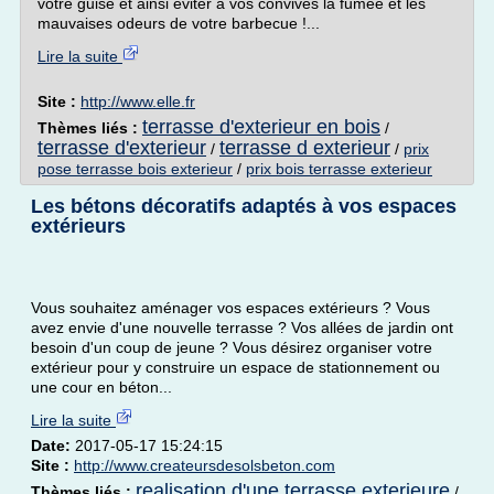
votre guise et ainsi éviter à vos convives la fumée et les
mauvaises odeurs de votre barbecue !...
Lire la suite
Site :
http://www.elle.fr
terrasse d'exterieur en bois
Thèmes liés :
/
terrasse d'exterieur
terrasse d exterieur
/
/
prix
pose terrasse bois exterieur
/
prix bois terrasse exterieur
Les bétons décoratifs adaptés à vos espaces
extérieurs
Vous souhaitez aménager vos espaces extérieurs ? Vous
avez envie d'une nouvelle terrasse ? Vos allées de jardin ont
besoin d'un coup de jeune ? Vous désirez organiser votre
extérieur pour y construire un espace de stationnement ou
une cour en béton...
Lire la suite
Date:
2017-05-17 15:24:15
Site :
http://www.createursdesolsbeton.com
realisation d'une terrasse exterieure
Thèmes liés :
/