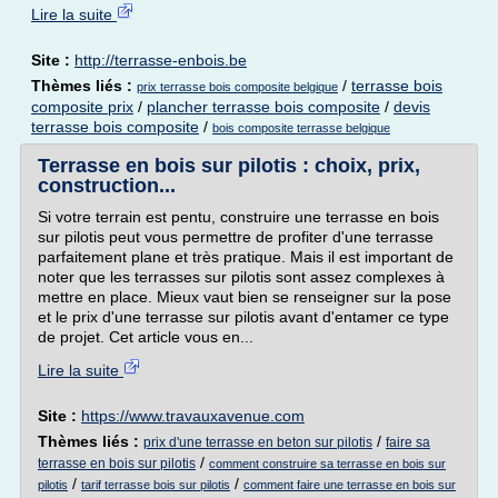
Lire la suite
Site :
http://terrasse-enbois.be
Thèmes liés :
/
terrasse bois
prix terrasse bois composite belgique
composite prix
/
plancher terrasse bois composite
/
devis
terrasse bois composite
/
bois composite terrasse belgique
Terrasse en bois sur pilotis : choix, prix,
construction...
Si votre terrain est pentu, construire une terrasse en bois
sur pilotis peut vous permettre de profiter d'une terrasse
parfaitement plane et très pratique. Mais il est important de
noter que les terrasses sur pilotis sont assez complexes à
mettre en place. Mieux vaut bien se renseigner sur la pose
et le prix d'une terrasse sur pilotis avant d'entamer ce type
de projet. Cet article vous en...
Lire la suite
Site :
https://www.travauxavenue.com
Thèmes liés :
/
prix d'une terrasse en beton sur pilotis
faire sa
/
terrasse en bois sur pilotis
comment construire sa terrasse en bois sur
/
/
pilotis
tarif terrasse bois sur pilotis
comment faire une terrasse en bois sur