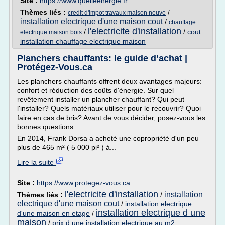
Site :
https://www.quelleenergie.fr
Thèmes liés :
/
credit d'impot travaux maison neuve
installation electrique d'une maison cout
/
chauffage
l'electricite d'installation
/
/
cout
electrique maison bois
installation chauffage electrique maison
Planchers chauffants: le guide d’achat |
Protégez-Vous.ca
Les planchers chauffants offrent deux avantages majeurs:
confort et réduction des coûts d'énergie. Sur quel
revêtement installer un plancher chauffant? Qui peut
l'installer? Quels matériaux utiliser pour le recouvrir? Quoi
faire en cas de bris? Avant de vous décider, posez-vous les
bonnes questions.
En 2014, Frank Dorsa a acheté une copropriété d'un peu
plus de 465 m² ( 5 000 pi² ) à...
Lire la suite
Site :
https://www.protegez-vous.ca
l'electricite d'installation
installation
Thèmes liés :
/
electrique d'une maison cout
/
installation electrique
installation electrique d une
d'une maison en etage
/
maison
/
prix d une installation electrique au m2