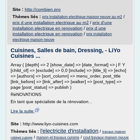
Site :
http://combien.pro
Thèmes liés :
/
prix installation electrique maison neuve au m2
prix d une installation electrique au m2
/
prix d'une
installation electrique en renovation
/
prix d une
installation electrique en renovation
/
prix installation
electrique maison neuve
Cuisines, Salles de bain, Dressing, - LiYo
Cuisines ...
Array ( [depth] => 2 [show_date] => [date_format] => j F Y
[child_of] => [exclude] => 0,0 [include] => [title_li] => [echo]
=> [authors] => [sort_column] => menu_order, post_title
[link_before] => [link_after] => [walker] => [post_type] =>
page [post_status] => publish )
RéNOVATIONS
En tant que spécialiste de la rénovation...
Lire la suite
Site :
http://www.liyo-cuisines.com
l'electricite d'installation
Thèmes liés :
/
travaux maison
/
/
maison et travaux cuisine
cout travaux maison neuve
robinet cuisine