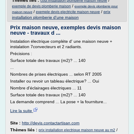
Thèmes liés :
/
cout installation plomberie maison neuve
/
exemple de devis plomberie maison
exemple devis plomberie pour
/
/
prix
exemple devis electricite maison neuve
maison neuve
installation plomberie d'une maison
Prix maison neuve, exemples devis maison
neuve - travaux d ...
Instalation électrique compléte d' une maison neuve +
instalation 7convecteurs et 2 radiants.
Précisions :
Surface totale des travaux (m2)? ... 140
...
Nombres de prises électriques ... selon RT 2005
Installer ou revoir un tableau électrique? ... Oui
Nombre d'éclairages électriques ... 11
Surface totale des travaux (m2)? ... 140
La demande comprend ... La pose + la fourniture...
Lire la suite
Site :
http://devis.contactartisan.com
Thèmes liés :
/
prix installation electrique maison neuve au m2