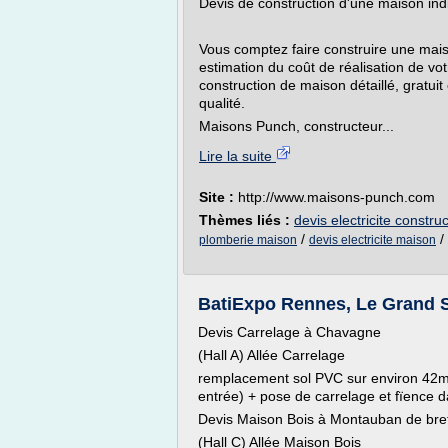
Devis de construction d'une maison indi
Vous comptez faire construire une mais
estimation du coût de réalisation de vo
construction de maison détaillé, gratu
qualité.
Maisons Punch, constructeur...
Lire la suite
Site :
http://www.maisons-punch.com
Thèmes liés :
devis electricite constr
/
/
plomberie maison
devis electricite maison
BatiExpo Rennes, Le Grand S
Devis Carrelage à Chavagne
(Hall A) Allée Carrelage
remplacement sol PVC sur environ 42m2 (
entrée) + pose de carrelage et fïence dan
Devis Maison Bois à Montauban de br
(Hall C) Allée Maison Bois