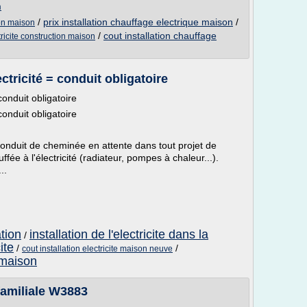
m
/
prix installation chauffage electrique maison
/
ion maison
/
cout installation chauffage
tricite construction maison
ctricité = conduit obligatoire
conduit obligatoire
conduit obligatoire
'un conduit de cheminée en attente dans tout projet de
fée à l'électricité (radiateur, pompes à chaleur...).
..
ation
installation de l'electricite dans la
/
ite
/
/
cout installation electricite maison neuve
a maison
familiale W3883