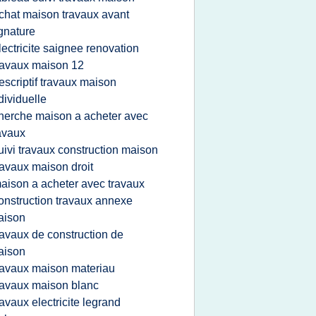
chat maison travaux avant
gnature
lectricite saignee renovation
ravaux maison 12
escriptif travaux maison
dividuelle
herche maison a acheter avec
avaux
uivi travaux construction maison
ravaux maison droit
aison a acheter avec travaux
onstruction travaux annexe
aison
ravaux de construction de
aison
ravaux maison materiau
ravaux maison blanc
ravaux electricite legrand