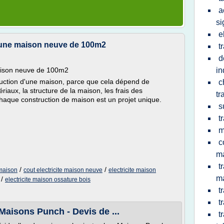
a
si
e
d'une maison neuve de 100m2
t
d
maison neuve de 100m2
in
nstruction d'une maison, parce que cela dépend de
c
ériaux, la structure de la maison, les frais des
tr
 chaque construction de maison est un projet unique.
s
t
m
c
m
t
/
/
 maison
cout electricite maison neuve
electricite maison
m
/
electricite maison ossature bois
t
t
Maisons Punch - Devis de ...
t