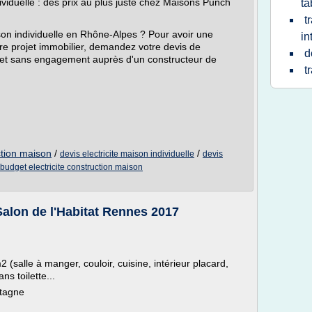
viduelle : des prix au plus juste chez Maisons Punch
ta
t
on individuelle en Rhône-Alpes ? Pour avoir une
in
tre projet immobilier, demandez votre devis de
d
it et sans engagement auprès d'un constructeur de
t
uction maison
/
/
devis electricite maison individuelle
devis
budget electricite construction maison
alon de l'Habitat Rennes 2017
salle à manger, couloir, cuisine, intérieur placard,
s toilette...
etagne