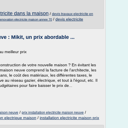
ectricite dans la maison
/
devis travaux electricite en
/
devis electricite
renovation electricite maison annee 70
e : Mikit, un prix abordable ...
u meilleur prix
construction de votre nouvelle maison ? En évitant les
e maison neuve comprend la facture de l'architecte, les
ans, le coût des matériaux, les différentes taxes, le
au réseau gazier, électrique, et tout à l'égout, etc. Il
dgétaires pour faire baisser le prix de...
/
/
maison neuve
prix installation electricite maison neuve
tion electrique maison
/
installation electricite maison prix