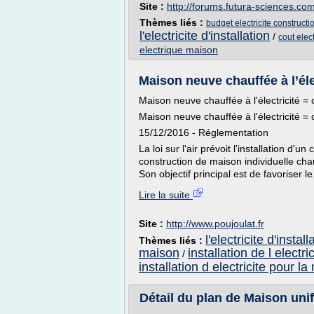
Site :
http://forums.futura-sciences.co
Thèmes liés :
budget electricite construct
l'electricite d'installation
/
cout elec
electrique maison
Maison neuve chauffée à l’éle
Maison neuve chauffée à l'électricité = 
Maison neuve chauffée à l'électricité = 
15/12/2016 - Réglementation
La loi sur l'air prévoit l'installation d
construction de maison individuelle chauf
Son objectif principal est de favoriser le.
Lire la suite
Site :
http://www.poujoulat.fr
l'electricite d'install
Thèmes liés :
maison
installation de l electric
/
installation d electricite pour l
Détail du plan de Maison uni