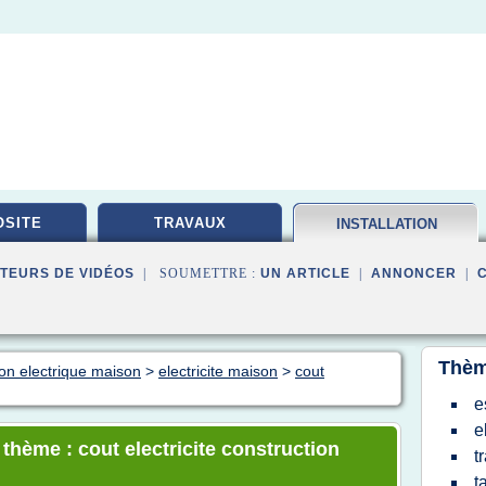
SITE
TRAVAUX
INSTALLATION
ELECTRIQUE
TEURS DE VIDÉOS
| SOUMETTRE :
UN ARTICLE
|
ANNONCER
|
Thèm
tion electrique maison
>
electricite maison
>
cout
e
e
 thème : cout electricite construction
t
t