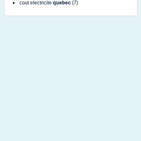
cout electricite
quebec
(7)