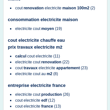
cout
renovation
electricite
maison 100m2
(2)
consommation electricite maison
electricite cout
moyen
(19)
cout electricite chauffe eau
prix travaux electricite m2
calcul
cout electricite
(11)
electricite cout
renovation
(22)
cout
travaux
electricite
appartement
(23)
electricite cout
au
m2
(8)
entreprise electricite france
electricite cout
production
(26)
cout electricite
edf
(12)
cout electricite
france
(13)