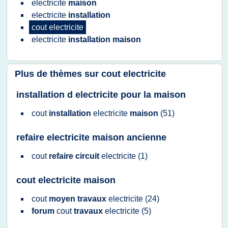
electricite
maison
electricite
installation
cout electricite
electricite
installation maison
Plus de thèmes sur
cout electricite
installation d electricite pour la maison
cout
installation
electricite
maison
(51)
refaire electricite maison ancienne
cout
refaire circuit
electricite
(1)
cout electricite maison
cout
moyen travaux
electricite
(24)
forum
cout
travaux
electricite
(5)