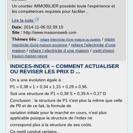
Un courtier IMMOBILIER possède toute l'expérience et
les compétences requises pour faciliter...
Lire la suite
Date:
2014-11-06 02:39:10
Site :
http://www.maisonsweb.com
Thèmes liés :
/
refaire
refaire l'electricite d'une maison au quebec
/
refaire l'electricite d'une
l'electricite d'une maison ancienne
maison
/
refaire l electricite d une maison
/
credit d'impot
travaux maison neuve
INDICES-INDEX – COMMENT ACTUALISER
OU REVISER LES PRIX D ...
On a une évolution égale à :
P1 = 0,38 x 1 + 0,34 x 1,15 + 0,28 x 0,96.
Soit une structure de P1 = 0,38 S + 0,39 A + 0,27 D
Conclusion : la structure de P1 n'est plus la même que celle
de P0 et de ce fait, la formule de
variation initiale pour le marché en cours, n'est plus
applicable puisque la structure de l'index ne
correspond plus à la structure de ses coûts.
Ce motif conduit certains...