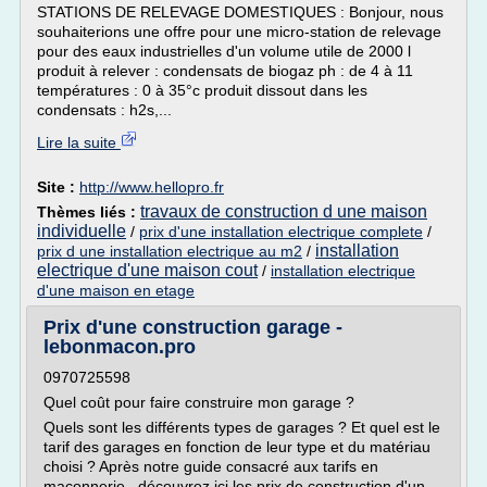
STATIONS DE RELEVAGE DOMESTIQUES : Bonjour, nous
souhaiterions une offre pour une micro-station de relevage
pour des eaux industrielles d'un volume utile de 2000 l
produit à relever : condensats de biogaz ph : de 4 à 11
températures : 0 à 35°c produit dissout dans les
condensats : h2s,...
Lire la suite
Site :
http://www.hellopro.fr
travaux de construction d une maison
Thèmes liés :
individuelle
/
prix d'une installation electrique complete
/
installation
prix d une installation electrique au m2
/
electrique d'une maison cout
/
installation electrique
d'une maison en etage
Prix d'une construction garage -
lebonmacon.pro
0970725598
Quel coût pour faire construire mon garage ?
Quels sont les différents types de garages ? Et quel est le
tarif des garages en fonction de leur type et du matériau
choisi ? Après notre guide consacré aux tarifs en
maçonnerie , découvrez ici les prix de construction d'un