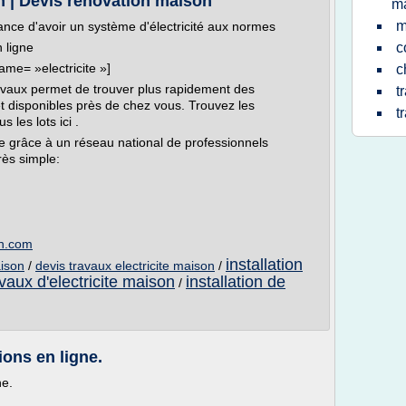
n | Devis rénovation maison
m
m
tance d'avoir un système d'électricité aux normes
 ligne
c
me= »electricite »]
c
travaux permet de trouver plus rapidement des
t
et disponibles près de chez vous. Trouvez les
t
 les lots ici .
le grâce à un réseau national de professionnels
rès simple:
on.com
installation
aison
/
devis travaux electricite maison
/
avaux d'electricite maison
installation de
/
tions en ligne.
ne.