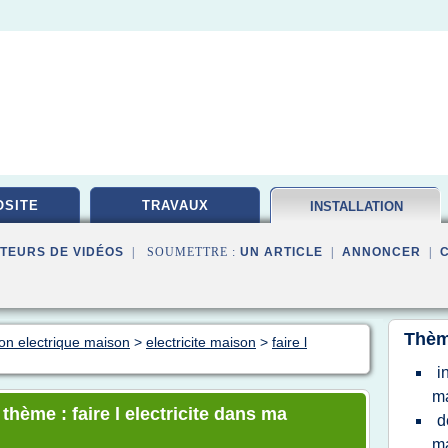
SITE
TRAVAUX
INSTALLATION
ELECTRIQUE
TEURS DE VIDÉOS
| SOUMETTRE :
UN ARTICLE
|
ANNONCER
|
Thèm
tion electrique maison
>
electricite maison
>
faire l
i
m
thème : faire l electricite dans ma
d
ma