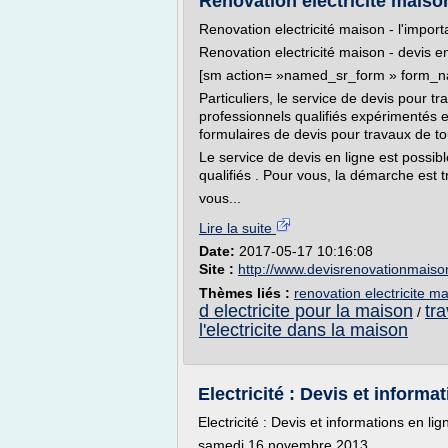
Renovation electricité maiso
Renovation electricité maison - l'impor
Renovation electricité maison - devis en
[sm action= »named_sr_form » form_na
Particuliers, le service de devis pour 
professionnels qualifiés expérimentés 
formulaires de devis pour travaux de tous
Le service de devis en ligne est possib
qualifiés . Pour vous, la démarche est t
vous...
Lire la suite
Date:
2017-05-17 10:16:08
Site :
http://www.devisrenovationmais
Thèmes liés :
renovation electricite m
d electricite pour la maison
tr
/
l'electricite dans la maison
Electricité : Devis et informa
Electricité : Devis et informations en lig
samedi 16 novembre 2013