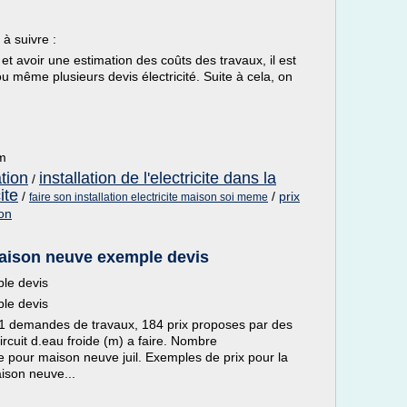
à suivre :
e et avoir une estimation des coûts des travaux, il est
ou même plusieurs devis électricité. Suite à cela, on
om
ation
installation de l'electricite dans la
/
ite
/
/
prix
faire son installation electricite maison soi meme
ion
maison neuve exemple devis
le devis
le devis
81 demandes de travaux, 184 prix proposes par des
rcuit d.eau froide (m) a faire. Nombre
e pour maison neuve juil. Exemples de prix pour la
ison neuve...