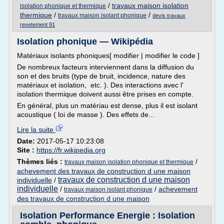
/
travaux maison isolation
isolation phonique et thermique
thermique
/
/
travaux maison isolant phonique
devis travaux
revetement 91
Isolation phonique — Wikipédia
Matériaux isolants phoniques[ modifier | modifier le code ]
De nombreux facteurs interviennent dans la diffusion du
son et des bruits (type de bruit, incidence, nature des
matériaux et isolation, etc. ). Des interactions avec l'
isolation thermique doivent aussi être prises en compte.
En général, plus un matériau est dense, plus il est isolant
acoustique ( loi de masse ). Des effets de...
Lire la suite
Date:
2017-05-17 10:23:08
Site :
https://fr.wikipedia.org
Thèmes liés :
/
travaux maison isolation phonique et thermique
achevement des travaux de construction d une maison
travaux de construction d une maison
individuelle
/
individuelle
/
/
achevement
travaux maison isolant phonique
des travaux de construction d une maison
Isolation Performance Energie : Isolation