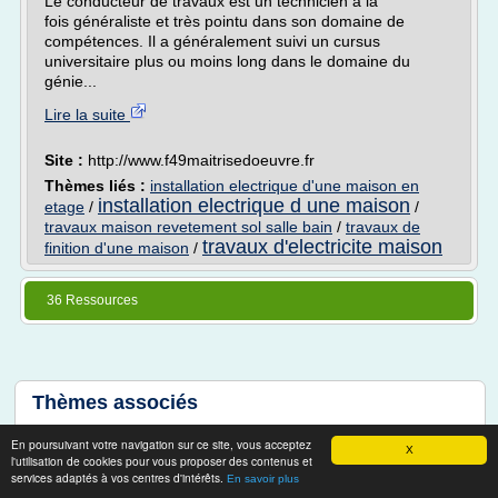
Le conducteur de travaux est un technicien à la
fois généraliste et très pointu dans son domaine de
compétences. Il a généralement suivi un cursus
universitaire plus ou moins long dans le domaine du
génie...
Lire la suite
Site :
http://www.f49maitrisedoeuvre.fr
Thèmes liés :
installation electrique d'une maison en
installation electrique d une maison
etage
/
/
travaux maison revetement sol salle bain
/
travaux de
travaux d'electricite maison
finition d'une maison
/
36 Ressources
Thèmes associés
travaux maison isolant phonique
En poursuivant votre navigation sur ce site, vous acceptez
X
l'utilisation de cookies pour vous proposer des contenus et
travaux maison isolation thermique
services adaptés à vos centres d'intérêts.
En savoir plus
travaux de construction d une maison