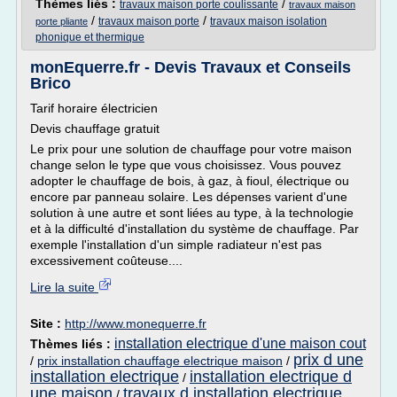
Thèmes liés :
/
travaux maison porte coulissante
travaux maison
/
/
travaux maison porte
travaux maison isolation
porte pliante
phonique et thermique
monEquerre.fr - Devis Travaux et Conseils
Brico
Tarif horaire électricien
Devis chauffage gratuit
Le prix pour une solution de chauffage pour votre maison
change selon le type que vous choisissez. Vous pouvez
adopter le chauffage de bois, à gaz, à fioul, électrique ou
encore par panneau solaire. Les dépenses varient d'une
solution à une autre et sont liées au type, à la technologie
et à la difficulté d'installation du système de chauffage. Par
exemple l'installation d'un simple radiateur n'est pas
excessivement coûteuse....
Lire la suite
Site :
http://www.monequerre.fr
installation electrique d'une maison cout
Thèmes liés :
prix d une
/
prix installation chauffage electrique maison
/
installation electrique
installation electrique d
/
une maison
travaux d installation electrique
/