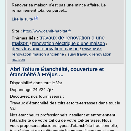
Rénover sa maison n'est pas une mince affaire. Le
remaniement total ou partiel...
Lire la suite
Site :
http://www.camif-habitat.fr
travaux de renovation d une
Thèmes liés :
maison
renovation electrique d une maison
/
/
devis travaux renovation maison
/
travaux de
renovation maison ancienne
/
suivi travaux renovation
maison
Abri Toiture Étanchéité, couverture et
étanchéité à Fréjus ...
Disponibilité dans tout le Var
Dépannage 24h/24 7j/7
Découvrez nos fournisseurs :
Travaux d'étanchéité des toits et toits-terrasses dans tout le
Var
Nos étancheurs professionnels installent et entretiennent
l'étanchéité de votre toit ou de votre toit-terrasse. Nous
vous proposons plusieurs types d'étanchéité traditionnelle,
à la résine et en revêtements bitumeux. Nous travaillons...