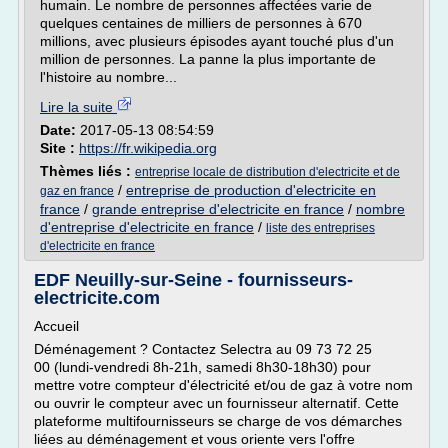
humain. Le nombre de personnes affectées varie de
quelques centaines de milliers de personnes à 670
millions, avec plusieurs épisodes ayant touché plus d'un
million de personnes. La panne la plus importante de
l'histoire au nombre...
Lire la suite
Date:
2017-05-13 08:54:59
Site :
https://fr.wikipedia.org
Thèmes liés :
entreprise locale de distribution d'electricite et de
/
entreprise de production d'electricite en
gaz en france
france
/
grande entreprise d'electricite en france
/
nombre
d'entreprise d'electricite en france
/
liste des entreprises
d'electricite en france
EDF Neuilly-sur-Seine - fournisseurs-
electricite.com
Accueil
Déménagement ? Contactez Selectra au 09 73 72 25
00 (lundi-vendredi 8h-21h, samedi 8h30-18h30) pour
mettre votre compteur d'électricité et/ou de gaz à votre nom
ou ouvrir le compteur avec un fournisseur alternatif. Cette
plateforme multifournisseurs se charge de vos démarches
liées au déménagement et vous oriente vers l'offre