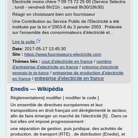
Électricité moins chère ? 09 73 72 25 00 (Service Selectra
; lundi - vendredi 8h/21h ; samedi 8h30/18h30)
Réagir en choisissant bien son fournisseur
Une Contribution au Service Public de l'Electricité a été
instituée par la loi n°2003-8 du 3 janvier 2003 . Prélevée
sur l'ensemble des consommateurs d'électricité et...
Lire la suite
Date:
2017-05-17 13:45:30
Site :
https://www.fournisseurs-electricite.com
Thèmes liés :
cout d'electricite en france
/
nombre
d'entreprise d'electricite en france
/
entreprise d'electricite
/
entreprise de production d'electricite
generale ile de france
entreprise d'electricite en france
en france
/
Enedis — Wikipédia
Réglementations[ modifier | modifier le code ]
Un ensemble de directives européennes et leur
transpositions en droit français ont déréglementé le secteur,
afin de faire émerger un marché de l'électricité [5] . Dans ce
but elles ont imposé progressivement :
une séparation de gestion, puis juridique, des activités de
production, de transport (RTE) , de distribution (Enedis), et