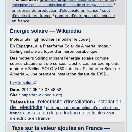
/
entreprise locale de distribution d'electricite et de gaz en france
entreprise de production d'electricite en france
/
cout
d'electricite en france
/
nombre d'entreprise d'electricite
en france
Énergie solaire — Wikipédia
Moteur Stirling[ modifier | modifier le code ]
En Espagne, à la Plataforma Solar de Almería, moteur
Stirling installé au foyer d'un miroir parabolique.
Des moteurs Stirling utilisant l'énergie solaire comme
source chaude ont été conçus, c'est le cas par exemple du
moteur « Stirling SOLO V160 » de la « Plataforma Solar de
Almería », une première installation datant de 1992...
Lire la suite
Date:
2017-05-17 07:48:52
Site :
https://fr.wikipedia.org
l'electricite d'installation
installation
Thèmes liés :
/
de l electricite
/
entreprise de production d'electricite en
installation de production d electricite
france
/
/
cout
d'electricite en france
Taxe sur la valeur ajoutée en France —