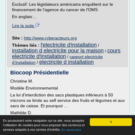
Exclusif: Les législateurs américains enquêtent sur le
financement de l'agence du cancer de l'OMS
En anglais:...
Lire la suite
Site :
http://www.cyberacteurs.org
l'electricite d'installation
Thèmes liés :
/
installation d electricite pour la maison
cours
/
electricite d'installation
/
rapport electricite
electricite d installation
d'installation
/
Biocoop Présidentielle
Christine M.
Modèle Environnemental
La loi d'interdiction des sacs plastiques inférieurs à 50
microns se limite au self service des fruits et légumes et aux
sacs de caisse. Et pourquoi ...
Mathilde D.
. . .
En poursuivant votre navigation sur ce site, vous acceptez
X
l'utilisation de cookies pour vous proposer des contenus et
Modèle Environnemental
services adaptés à vos centres d'intérêts.
En savoir plus
Accorder des primes pour l'achat de vélos électriques (ce