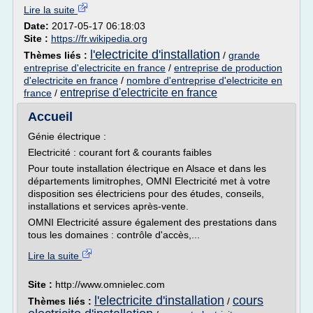
Lire la suite
Date:
2017-05-17 06:18:03
Site :
https://fr.wikipedia.org
l'electricite d'installation
Thèmes liés :
/
grande
entreprise d'electricite en france
/
entreprise de production
d'electricite en france
/
nombre d'entreprise d'electricite en
entreprise d'electricite en france
france
/
Accueil
Génie électrique :
Electricité : courant fort & courants faibles
Pour toute installation électrique en Alsace et dans les
départements limitrophes, OMNI Electricité met à votre
disposition ses électriciens pour des études, conseils,
installations et services après-vente.
OMNI Electricité assure également des prestations dans
tous les domaines : contrôle d'accès,...
Lire la suite
Site :
http://www.omnielec.com
l'electricite d'installation
cours
Thèmes liés :
/