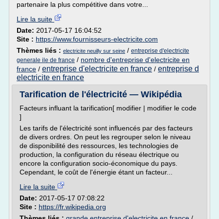
partenaire la plus compétitive dans votre...
Lire la suite
Date:
2017-05-17 16:04:52
Site :
https://www.fournisseurs-electricite.com
Thèmes liés :
/
entreprise d'electricite
electricite neuilly sur seine
/
nombre d'entreprise d'electricite en
generale ile de france
entreprise d'electricite en france
entreprise d
france
/
/
electricite en france
Tarification de l'électricité — Wikipédia
Facteurs influant la tarification[ modifier | modifier le code
]
Les tarifs de l'électricité sont influencés par des facteurs
de divers ordres. On peut les regrouper selon le niveau
de disponibilité des ressources, les technologies de
production, la configuration du réseau électrique ou
encore la configuration socio-économique du pays.
Cependant, le coût de l'énergie étant un facteur...
Lire la suite
Date:
2017-05-17 07:08:22
Site :
https://fr.wikipedia.org
Thèmes liés :
grande entreprise d'electricite en france
/