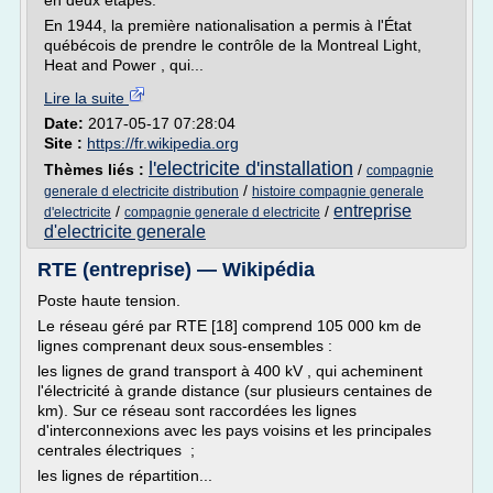
en deux étapes.
En 1944, la première nationalisation a permis à l'État
québécois de prendre le contrôle de la Montreal Light,
Heat and Power , qui...
Lire la suite
Date:
2017-05-17 07:28:04
Site :
https://fr.wikipedia.org
l'electricite d'installation
Thèmes liés :
/
compagnie
/
generale d electricite distribution
histoire compagnie generale
entreprise
/
/
d'electricite
compagnie generale d electricite
d'electricite generale
RTE (entreprise) — Wikipédia
Poste haute tension.
Le réseau géré par RTE [18] comprend 105 000 km de
lignes comprenant deux sous-ensembles :
les lignes de grand transport à 400 kV , qui acheminent
l'électricité à grande distance (sur plusieurs centaines de
km). Sur ce réseau sont raccordées les lignes
d'interconnexions avec les pays voisins et les principales
centrales électriques ;
les lignes de répartition...