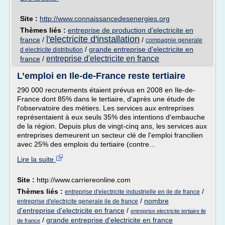
Site :
http://www.connaissancedesenergies.org
Thèmes liés :
entreprise de production d'electricite en
l'electricite d'installation
france
/
/
compagnie generale
/
grande entreprise d'electricite en
d electricite distribution
entreprise d'electricite en france
france
/
L’emploi en Ile-de-France reste tertiaire
290 000 recrutements étaient prévus en 2008 en Ile-de-
France dont 85% dans le tertiaire, d'après une étude de
l'observatoire des métiers. Les services aux entreprises
représentaient à eux seuls 35% des intentions d'embauche
de la région. Depuis plus de vingt-cinq ans, les services aux
entreprises demeurent un secteur clé de l'emploi francilien
avec 25% des emplois du tertiaire (contre...
Lire la suite
Site :
http://www.carriereonline.com
Thèmes liés :
/
entreprise d'electricite industrielle en ile de france
/
nombre
entreprise d'electricite generale ile de france
d'entreprise d'electricite en france
/
entreprise electricite tertiaire ile
/
grande entreprise d'electricite en france
de france