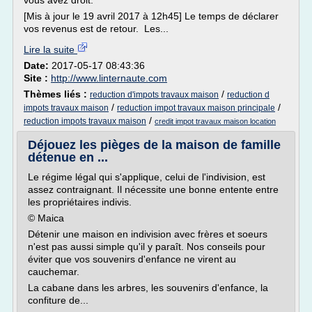
vous avez droit.
[Mis à jour le 19 avril 2017 à 12h45] Le temps de déclarer
vos revenus est de retour. Les...
Lire la suite
Date:
2017-05-17 08:43:36
Site :
http://www.linternaute.com
Thèmes liés :
/
reduction d'impots travaux maison
reduction d
/
/
impots travaux maison
reduction impot travaux maison principale
/
reduction impots travaux maison
credit impot travaux maison location
Déjouez les pièges de la maison de famille
détenue en ...
Le régime légal qui s'applique, celui de l'indivision, est
assez contraignant. Il nécessite une bonne entente entre
les propriétaires indivis.
© Maica
Détenir une maison en indivision avec frères et soeurs
n'est pas aussi simple qu'il y paraît. Nos conseils pour
éviter que vos souvenirs d'enfance ne virent au
cauchemar.
La cabane dans les arbres, les souvenirs d'enfance, la
confiture de...