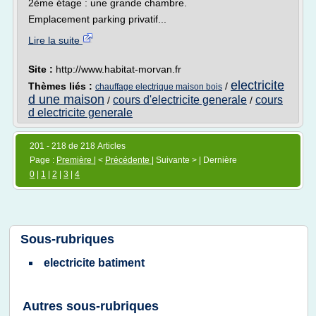
2ème étage : une grande chambre.
Emplacement parking privatif...
Lire la suite
Site :
http://www.habitat-morvan.fr
electricite
Thèmes liés :
/
chauffage electrique maison bois
d une maison
cours d'electricite generale
cours
/
/
d electricite generale
201 - 218 de 218 Articles
Page :
Première
| <
Précédente
| Suivante > | Dernière
0
|
1
|
2
|
3
|
4
Sous-rubriques
electricite batiment
Autres sous-rubriques