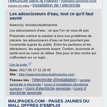
l'electricite dans la maison
/
installation electrique d'une
installation de l electricite
/
maison en video
Les adoucisseurs d'eau, tout ce qu'il faut
savoir
Auteur(s): bricoleurdudimanche
Les adoucisseurs d'eau : ce que l'on ne vous dit pas.
Présentés comme la solution à tous nos problèmes de
calcaire, les adoucisseurs d'eau ne font pourtant pas
l'unanimité auprès du public. Entre les partisans et les
détracteurs, les arguments fusent. Confort, économie et
santé sont au coeur du débat. Des pour et des contre qui
s'affrontent sur un sujet...
Lire la suite
Date:
2017-05-17 11:10:42
Site :
http://www.bricoleurdudimanche.com
l'electricite d'installation
Thèmes liés :
/
societe
generale d electricite
/
cours d installation plomberie
cours d'electricite generale
cours d
sanitaire
/
/
electricite generale
MALIPAGES.COM - PAGES JAUNES DU
MALI, OFFRES D'EMPLOI