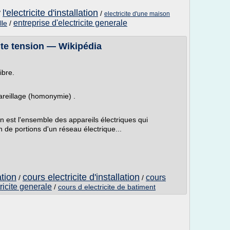
l'electricite d'installation
/
/
electricite d'une maison
entreprise d'electricite generale
lle
/
ute tension — Wikipédia
ibre.
areillage (homonymie) .
on est l'ensemble des appareils électriques qui
 de portions d'un réseau électrique...
ation
cours electricite d'installation
cours
/
/
ricite generale
/
cours d electricite de batiment