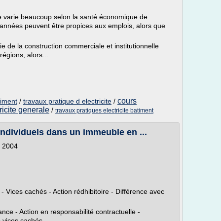
e varie beaucoup selon la santé économique de
es années peuvent être propices aux emplois, alors que
e de la construction commerciale et institutionnelle
égions, alors...
cours
timent
/
travaux pratique d electricite
/
ricite generale
/
travaux pratiques electricite batiment
dividuels dans un immeuble en ...
e 2004
 Vices cachés - Action rédhibitoire - Différence avec
nce - Action en responsabilité contractuelle -
s vices cachés