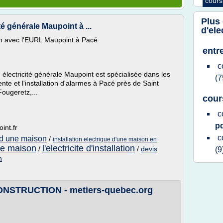
cours
Plus
té générale Maupoint à ...
d'ele
son avec l'EURL Maupoint à Pacé
entre
c
 électricité générale Maupoint est spécialisée dans les
(7
ente et l'installation d'alarmes à Pacé près de Saint
ougeretz,...
cour
c
p
int.fr
c
 d une maison
/
installation electrique d'une maison en
une maison
l'electricite d'installation
/
/
devis
(9
n
NSTRUCTION - metiers-quebec.org