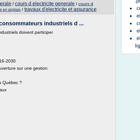
.p
nerale
cours d electricite generale
/
/
cours d
c
travaux d'electricite et assurance
/
te en anglais
e
consommateurs industriels d ...
c
e
ustriels doivent participer
e
li
016-2030
uverture sur une gestion
 au Québec ?
taux