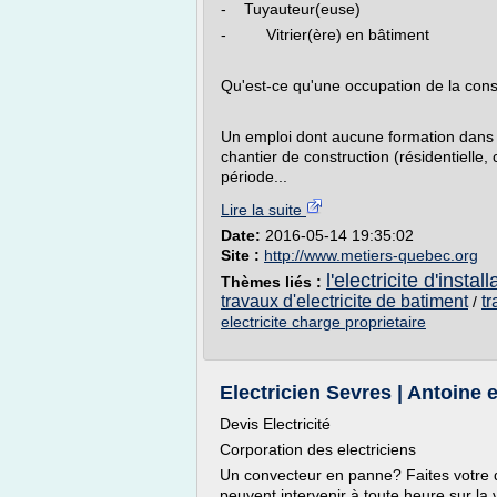
- Tuyauteur(euse)
- Vitrier(ère) en bâtiment
Qu'est-ce qu'une occupation de la cons
Un emploi dont aucune formation dans 
chantier de construction (résidentielle, 
période...
Lire la suite
Date:
2016-05-14 19:35:02
Site :
http://www.metiers-quebec.org
l'electricite d'install
Thèmes liés :
travaux d'electricite de batiment
tr
/
electricite charge proprietaire
Electricien Sevres | Antoine e
Devis Electricité
Corporation des electriciens
Un convecteur en panne? Faites votre 
peuvent intervenir à toute heure sur la 