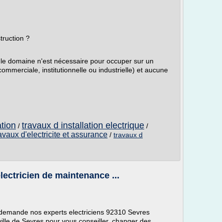
truction ?
le domaine n'est nécessaire pour occuper sur un
commerciale, institutionnelle ou industrielle) et aucune
ation
travaux d installation electrique
/
/
avaux d'electricite et assurance
/
travaux d
lectricien de maintenance ...
demande nos experts electriciens 92310 Sevres
ville de Sevres pour vous conseiller, changer des