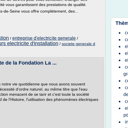
lité vous garantissent des prestations de qualité.
ts-de-Seine vous offre complètement, des...
Thèm
c
ation
entreprise d'electricite generale
/
/
c
rs electricite d'installation
/
societe generale d
e
e
e
ite de la Fondation La ...
c
gr
c
ns notre vie quotidienne que nous avons souvent
c
essité d'ordre naturel, au même titre que l'eau
ion menacent de se tarir et c'est toute la société
de
 de l'Histoire, l'utilisation des phénomènes électriques
c
e
pd
i