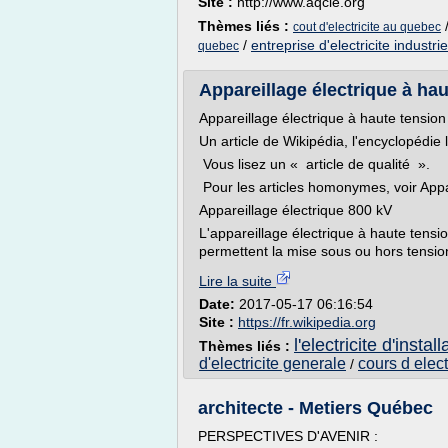
Site :
http://www.aqcie.org
Thèmes liés :
cout d'electricite au quebec
/
entreprise d'electricite industrie
quebec
Appareillage électrique à ha
Appareillage électrique à haute tension
Un article de Wikipédia, l'encyclopédie l
Vous lisez un « article de qualité ».
Pour les articles homonymes, voir App
Appareillage électrique 800 kV
L'appareillage électrique à haute tensi
permettent la mise sous ou hors tension
Lire la suite
Date:
2017-05-17 06:16:54
Site :
https://fr.wikipedia.org
l'electricite d'install
Thèmes liés :
d'electricite generale
cours d elect
/
architecte - Metiers Québec
PERSPECTIVES D'AVENIR :