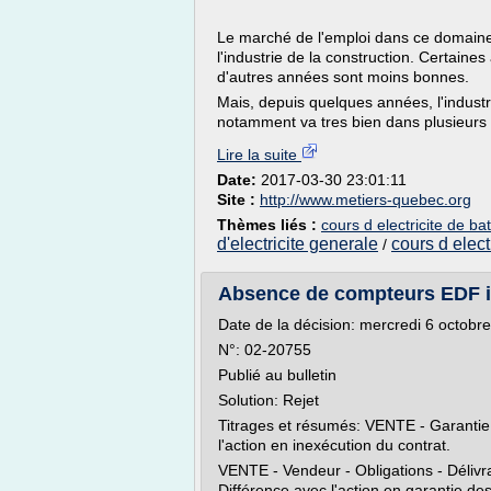
Le marché de l'emploi dans ce domain
l'industrie de la construction. Certain
d'autres années sont moins bonnes.
Mais, depuis quelques années, l'industri
notamment va tres bien dans plusieurs r
Lire la suite
Date:
2017-03-30 23:01:11
Site :
http://www.metiers-quebec.org
Thèmes liés :
cours d electricite de ba
d'electricite generale
cours d elect
/
Absence de compteurs EDF in
Date de la décision: mercredi 6 octobr
N°: 02-20755
Publié au bulletin
Solution: Rejet
Titrages et résumés: VENTE - Garantie -
l'action en inexécution du contrat.
VENTE - Vendeur - Obligations - Délivra
Différence avec l'action en garantie de