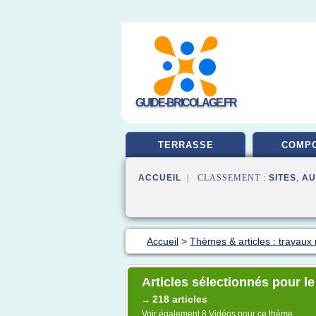
GUIDE-BRICOLAGE.FR
TERRASSE
COMPO
ACCUEIL
| CLASSEMENT :
SITES
,
AU
Accueil
>
Thèmes & articles : travaux
Articles sélectionnés pour le
218 articles
→
Voir également
8 Vidéos
pour ce thème