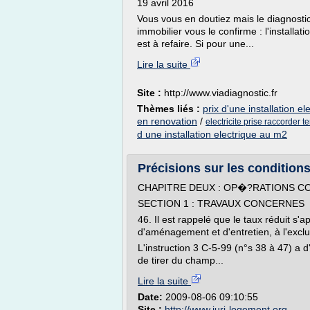
19 avril 2016
Vous vous en doutiez mais le diagnostic
immobilier vous le confirme : l'installa
est à refaire. Si pour une...
Lire la suite
Site :
http://www.viadiagnostic.fr
Thèmes liés :
prix d'une installation e
en renovation
/
electricite prise raccorder t
d une installation electrique au m2
Précisions sur les conditions 
CHAPITRE DEUX : OP�?RATIONS 
SECTION 1 : TRAVAUX CONCERNES
46. Il est rappelé que le taux réduit s'
d'aménagement et d'entretien, à l'exclu
L'instruction 3 C-5-99 (n°s 38 à 47) a 
de tirer du champ...
Lire la suite
Date:
2009-08-06 09:10:55
Site :
http://www.juri-logement.org