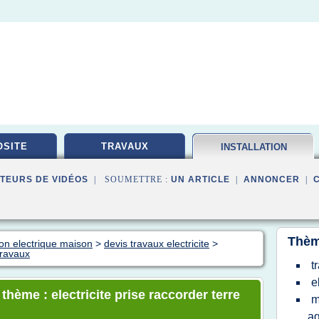
SITE
TRAVAUX
INSTALLATION
ELECTRIQUE
TEURS DE VIDÉOS
| SOUMETTRE :
UN ARTICLE
|
ANNONCER
|
Thèm
tion electrique maison
>
devis travaux electricite
>
travaux
t
e
thème : electricite prise raccorder terre
m
ag