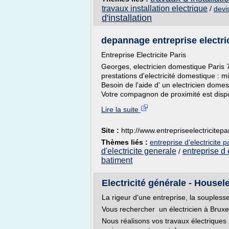
travaux installation electrique
/
devis
d'installation
depannage entreprise electrici
Entreprise Electricite Paris
Georges, electricien domestique Paris 7
prestations d'electricité domestique : 
Besoin de l'aide d' un electricien dome
Votre compagnon de proximité est dispo
Lire la suite
Site :
http://www.entrepriseelectricitepa
Thèmes liés :
entreprise d'electricite p
d'electricite generale
entreprise d 
/
batiment
Electricité générale - Housel
La rigeur d'une entreprise, la soupless
Vous rechercher un électricien à Bruxell
Nous réalisons vos travaux électriques 