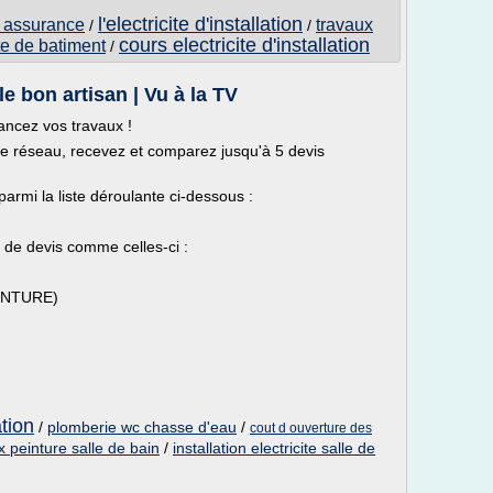
l'electricite d'installation
et assurance
travaux
/
/
cours electricite d'installation
ite de batiment
/
e bon artisan | Vu à la TV
lancez vos travaux !
re réseau, recevez et comparez jusqu'à 5 devis
parmi la liste déroulante ci-dessous :
de devis comme celles-ci :
PEINTURE)
ation
/
plomberie wc chasse d'eau
/
cout d ouverture des
x peinture salle de bain
/
installation electricite salle de