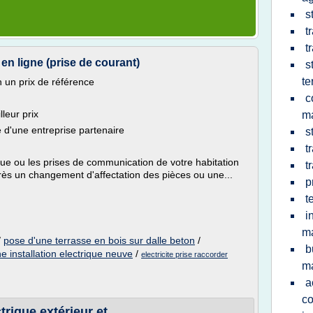
s
t
t
 en ligne (prise de courant)
s
te
on un prix de référence
c
leur prix
m
e d'une entreprise partenaire
s
t
ue ou les prises de communication de votre habitation
t
ès un changement d'affectation des pièces ou une...
p
t
i
m
/
pose d'une terrasse en bois sur dalle beton
/
b
ne installation electrique neuve
/
electricite prise raccorder
m
a
co
trique extérieur et ...