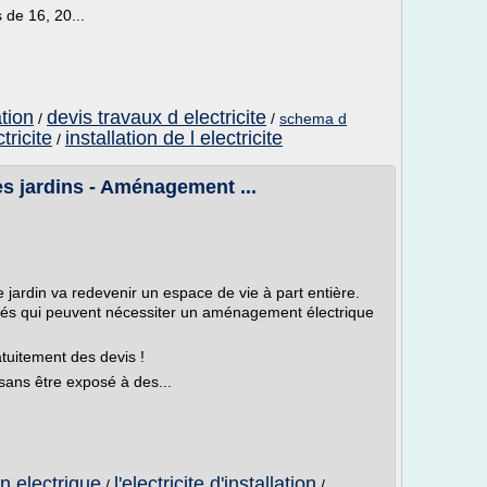
s de 16, 20...
ation
devis travaux d electricite
/
/
schema d
tricite
installation de l electricite
/
les jardins - Aménagement ...
 jardin va redevenir un espace de vie à part entière.
ctivités qui peuvent nécessiter un aménagement électrique
atuitement des devis !
 sans être exposé à des...
on electrique
l'electricite d'installation
/
/