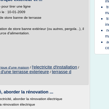
in
 pour tirer une ligne
t
é le : 10-01-2009
m
r de store banne de terrasse
t
in
tion de store banne extérieur (ou autres, pergola...), il
n
urce d'alimentation.
m
a
co
l'electricite d'installation
ectrique d'une maison
/
/
n d'une terrasse exterieure
terrasse d
/
é, aborder la rénovation ...
ectricité, aborder la rénovation électrique
la rénovation électrique