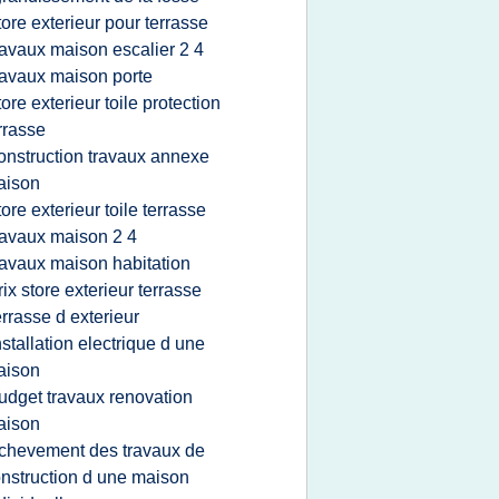
tore exterieur pour terrasse
ravaux maison escalier 2 4
ravaux maison porte
tore exterieur toile protection
rrasse
onstruction travaux annexe
aison
tore exterieur toile terrasse
ravaux maison 2 4
ravaux maison habitation
rix store exterieur terrasse
errasse d exterieur
nstallation electrique d une
aison
udget travaux renovation
aison
chevement des travaux de
nstruction d une maison