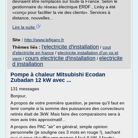
devraient être remplacés sur toute la France. Selon le
gestionnaire du réseau électrique ERDF , Linky a été
«conçu pour faciliter la vie des clients». Services à
distance, nouvelles...
Lire la suite
Site :
http://www.lefigaro.fr
l'electricite d'installation
Thèmes liés :
/
cout
d'electricite en france
/
electricite installation d'un va et
cours electricite d'installation
electricite
vient
/
/
d installation
Pompe à chaleur Mitsubishi Ecodan
Zubadan 12 kW avec ...
131 messages
Bonjour,
A propos de votre première question, je pense qu'il faut en
tenir compte si la somme des puissances des convecteurs
retirés était de 3kW. Mais faire des comparaisons sera à
mon avis très approximatif...
A propos des PAC "air" en général, simple opinion
personnelle (je souligne ces 3 mots en rouge !), sachant
que si pour chauffer une maison il faut X kW, il faudra...