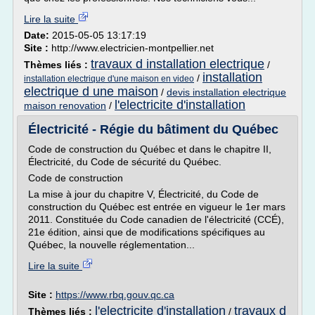
Lire la suite
Date:
2015-05-05 13:17:19
Site :
http://www.electricien-montpellier.net
travaux d installation electrique
Thèmes liés :
/
installation
/
installation electrique d'une maison en video
electrique d une maison
/
devis installation electrique
l'electricite d'installation
maison renovation
/
Électricité - Régie du bâtiment du Québec
Code de construction du Québec et dans le chapitre II,
Électricité, du Code de sécurité du Québec.
Code de construction
La mise à jour du chapitre V, Électricité, du Code de
construction du Québec est entrée en vigueur le 1er mars
2011. Constituée du Code canadien de l'électricité (CCÉ),
21e édition, ainsi que de modifications spécifiques au
Québec, la nouvelle réglementation...
Lire la suite
Site :
https://www.rbq.gouv.qc.ca
l'electricite d'installation
travaux d
Thèmes liés :
/