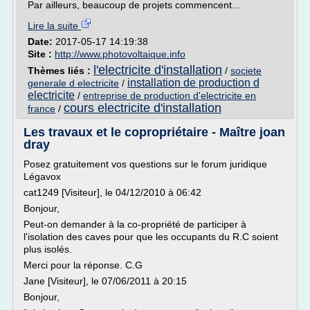
Par ailleurs, beaucoup de projets commencent...
Lire la suite
Date:
2017-05-17 14:19:38
Site :
http://www.photovoltaique.info
l'electricite d'installation
Thèmes liés :
/
societe
installation de production d
generale d electricite
/
electricite
/
entreprise de production d'electricite en
cours electricite d'installation
france
/
Les travaux et le copropriétaire - Maître joan
dray
Posez gratuitement vos questions sur le forum juridique
Légavox
cat1249 [Visiteur], le 04/12/2010 à 06:42
Bonjour,
Peut-on demander à la co-propriété de participer à
l'isolation des caves pour que les occupants du R.C soient
plus isolés.
Merci pour la réponse. C.G
Jane [Visiteur], le 07/06/2011 à 20:15
Bonjour,