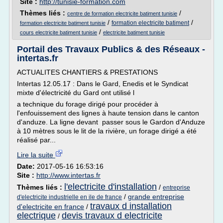
Site :
http://tunisie-formation.com
Thèmes liés :
/
centre de formation electricite batiment tunisie
/
/
formation electricite batiment
formation electricite batiment tunisie
/
cours electricite batiment tunisie
electricite batiment tunisie
Portail des Travaux Publics & des Réseaux -
intertas.fr
ACTUALITES CHANTIERS & PRESTATIONS
Intertas 12.05.17 : Dans le Gard, Enedis et le Syndicat
mixte d'électricité du Gard ont utilisé l
a technique du forage dirigé pour procéder à
l'enfouissement des lignes à haute tension dans le canton
d'anduze. La ligne devant passer sous le Gardon d'Anduze
à 10 mètres sous le lit de la rivière, un forage dirigé a été
réalisé par...
Lire la suite
Date:
2017-05-16 16:53:16
Site :
http://www.intertas.fr
l'electricite d'installation
Thèmes liés :
/
entreprise
/
grande entreprise
d'electricite industrielle en ile de france
travaux d installation
d'electricite en france
/
electrique
devis travaux d electricite
/