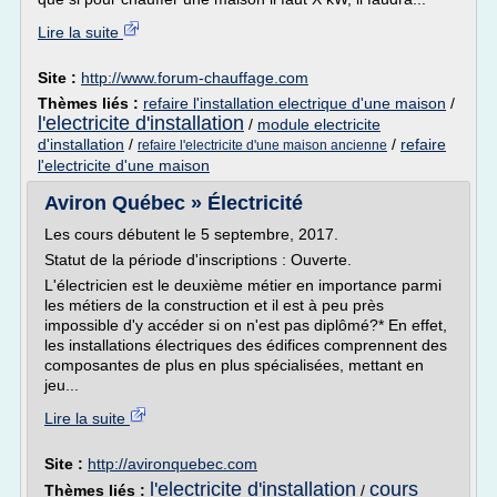
Lire la suite
Site :
http://www.forum-chauffage.com
Thèmes liés :
refaire l'installation electrique d'une maison
/
l'electricite d'installation
/
module electricite
d'installation
/
/
refaire
refaire l'electricite d'une maison ancienne
l'electricite d'une maison
Aviron Québec » Électricité
Les cours débutent le 5 septembre, 2017.
Statut de la période d'inscriptions : Ouverte.
L'électricien est le deuxième métier en importance parmi
les métiers de la construction et il est à peu près
impossible d'y accéder si on n'est pas diplômé?* En effet,
les installations électriques des édifices comprennent des
composantes de plus en plus spécialisées, mettant en
jeu...
Lire la suite
Site :
http://avironquebec.com
l'electricite d'installation
cours
Thèmes liés :
/