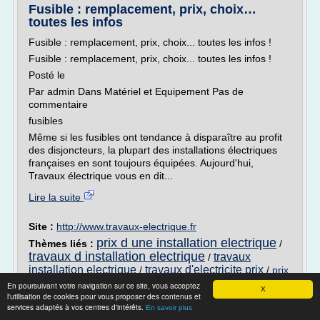
Fusible : remplacement, prix, choix…
toutes les infos
Fusible : remplacement, prix, choix... toutes les infos !
Fusible : remplacement, prix, choix... toutes les infos !
Posté le
Par admin Dans Matériel et Equipement Pas de
commentaire
fusibles
Même si les fusibles ont tendance à disparaître au profit
des disjoncteurs, la plupart des installations électriques
françaises en sont toujours équipées. Aujourd'hui,
Travaux électrique vous en dit...
Lire la suite
Site :
http://www.travaux-electrique.fr
prix d une installation electrique
Thèmes liés :
/
travaux d installation electrique
travaux
/
installation electrique
travaux d'electricite prix
/
/
prix
installation electrique
En poursuivant votre navigation sur ce site, vous acceptez
X
l'utilisation de cookies pour vous proposer des contenus et
Attribution de marché public sur Marseille
services adaptés à vos centres d'intérêts.
En savoir plus